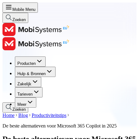
Mobile Menu
Zoeken
Producten
Producten
Hulp & Bronnen
Hulp & Bronnen
Zakelijk
Zakelijk
Tarieven
Tarieven
Meer
Zoeken
Home
Blog
Productiviteitstips
De beste alternatieven voor Microsoft 365 Copilot in 2025
De beste alternatieven voor Microsoft 365