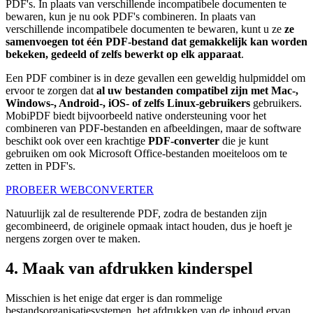
PDF's. In plaats van verschillende incompatibele documenten te
bewaren, kun je nu ook PDF's combineren. In plaats van
verschillende incompatibele documenten te bewaren, kunt u ze
ze
samenvoegen tot één PDF-bestand dat gemakkelijk kan worden
bekeken, gedeeld of zelfs bewerkt op elk apparaat
.
Een PDF combiner is in deze gevallen een geweldig hulpmiddel om
ervoor te zorgen dat
al uw bestanden compatibel zijn met Mac-,
Windows-, Android-, iOS- of zelfs Linux-gebruikers
gebruikers.
MobiPDF biedt bijvoorbeeld native ondersteuning voor het
combineren van PDF-bestanden en afbeeldingen, maar de software
beschikt ook over een krachtige
PDF-converter
die je kunt
gebruiken om ook Microsoft Office-bestanden moeiteloos om te
zetten in PDF's.
PROBEER WEBCONVERTER
Natuurlijk zal de resulterende PDF, zodra de bestanden zijn
gecombineerd, de originele opmaak intact houden, dus je hoeft je
nergens zorgen over te maken.
4. Maak van afdrukken kinderspel
Misschien is het enige dat erger is dan rommelige
bestandsorganisatiesystemen, het afdrukken van de inhoud ervan.