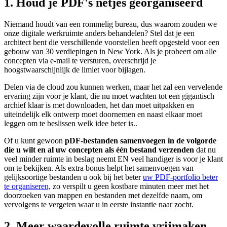
1. Houd je PDF's netjes georganiseerd
Niemand houdt van een rommelig bureau, dus waarom zouden we
onze digitale werkruimte anders behandelen? Stel dat je een
architect bent die verschillende voorstellen heeft opgesteld voor een
gebouw van 30 verdiepingen in New York. Als je probeert om alle
concepten via e-mail te versturen, overschrijd je
hoogstwaarschijnlijk de limiet voor bijlagen.
Delen via de cloud zou kunnen werken, maar het zal een vervelende
ervaring zijn voor je klant, die nu moet wachten tot een gigantisch
archief klaar is met downloaden, het dan moet uitpakken en
uiteindelijk elk ontwerp moet doornemen en naast elkaar moet
leggen om te beslissen welk idee beter is..
Of u kunt gewoon
pDF-bestanden samenvoegen in de volgorde
die u wilt en al uw concepten als één bestand verzenden
dat nu
veel minder ruimte in beslag neemt EN veel handiger is voor je klant
om te bekijken. Als extra bonus helpt het samenvoegen van
gelijksoortige bestanden u ook bij het beter
uw PDF-portfolio beter
te organiseren,
zo verspilt u geen kostbare minuten meer met het
doorzoeken van mappen en bestanden met dezelfde naam, om
vervolgens te vergeten waar u in eerste instantie naar zocht.
2. Meer waardevolle ruimte vrijmaken