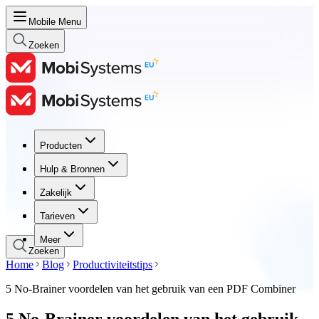
Mobile Menu
Zoeken
Producten
Producten
Hulp & Bronnen
Hulp & Bronnen
Zakelijk
Zakelijk
Tarieven
Tarieven
Meer
Zoeken
Home
Blog
Productiviteitstips
5 No-Brainer voordelen van het gebruik van een PDF Combiner
5 No-Brainer voordelen van het gebruik