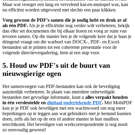
Maar wat vroeger een lang en vervelend kat-en-muisspel was, kan
nu efficiënt worden uitgevoerd met slechts een paar klikken.
Voeg gewoon de PDF's samen die je nodig hebt en druk ze af
als één PDF.
Als je je efficiëntie nog verder wilt verbeteren, bekijk
dan elke set documenten die bij elkaar horen en voeg ze ruim van
tevoren samen. Op die manier ben je de volgende keer dat je baas je
dringend vraagt om die warboel van DOCX-, PDF- en Excel-
bestanden uit te printen tot een coherente presentatie voor de
volgende directievergadering, hem al een stap voor.
5. Houd uw PDF's uit de buurt van
nieuwsgierige ogen
Het samenvoegen van PDF-bestanden kan ook de beveiliging
aanzienlijk verbeteren. In plaats van meerdere onbeveiligde
bestanden met gevoelige informatie, kunt u
alles verpakt houden
in één versleutelde en
digitaal ondertekende PDF
.
Met MobiPDF
kun je je PDF ook beveiligen met een wachtwoord om nog meer
beperkingen op te leggen aan wat gebruikers met je bestand kunnen
doen, zelfs als het op de een of andere manier in hun mailbox
terechtkomt. Het beveiligen van werkcorrespondentie is nog nooit
zo eenvoudig geweest!