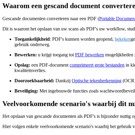
Waarom een gescand document converter
Gescande documenten converteren naar een PDF (
Portable Documen
Dit is waarom het opslaan van uw scans als PDF's uw workflow, studi
Toegankelijkheid
: PDF's kunnen worden geopend,
bekeken
ge
gebruik onderweg.
Bewerken:
u krijgt toegang tot
PDF bewerken
mogelijkheden zo
Opslag:
een PDF-document
comprimeert grote bestanden
in kl
kwaliteitsverlies.
Doorzoekbaarheid:
Dankzij
Optische tekenherkenning
(OCR) 
Beveiliging:
Met ingebouwde functies zoals wachtwoordbeveil
Veelvoorkomende scenario's waarbij dit nut
Het opslaan van gescande documenten als PDF's is bijzonder nuttig op 
Hier volgen enkele veelvoorkomende scenario's waarbij het gebruik 