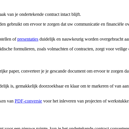
k van je ondertekende contract intact blijft.
n gebruikt om ervoor te zorgen dat uw communicatie en financiële over
tellen of
presentaties
duidelijk en nauwkeurig worden overgebracht aan
idische formulieren, zoals volmachten of contracten, zorgt voor veilige
grijke paper, converteer je je gescande document om ervoor te zorgen dat
delijk is, gemakkelijk doorzoekbaar en klaar om te markeren of van aan
aken van
PDF-conversie
voor het inleveren van projecten of werkstukk
nt voor een nieuwe ruimte, kun je het ondertekende contract converter