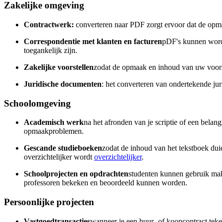
Zakelijke omgeving
Contractwerk:
converteren naar PDF zorgt ervoor dat de opmaa
Correspondentie met klanten en facturen
pDF's kunnen worde
toegankelijk zijn.
Zakelijke voorstellen
zodat de opmaak en inhoud van uw voors
Juridische documenten
: het converteren van ondertekende jur
Schoolomgeving
Academisch werk
na het afronden van je scriptie of een belan
opmaakproblemen.
Gescande studieboeken
zodat de inhoud van het tekstboek dui
overzichtelijker wordt
overzichtelijker
.
Schoolprojecten en opdrachten
studenten kunnen gebruik m
professoren bekeken en beoordeeld kunnen worden.
Persoonlijke projecten
Vastgoedtransacties
wanneer je een huur- of koopcontract teke