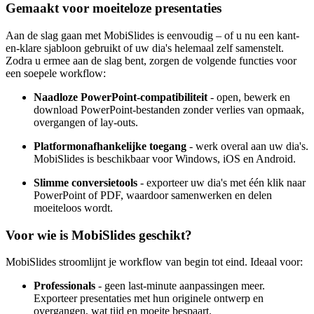
Gemaakt voor moeiteloze presentaties
Aan de slag gaan met MobiSlides is eenvoudig – of u nu een kant-
en-klare sjabloon gebruikt of uw dia's helemaal zelf samenstelt.
Zodra u ermee aan de slag bent, zorgen de volgende functies voor
een soepele workflow:
Naadloze PowerPoint-compatibiliteit
- open, bewerk en
download PowerPoint-bestanden zonder verlies van opmaak,
overgangen of lay-outs.
Platformonafhankelijke toegang
- werk overal aan uw dia's.
MobiSlides is beschikbaar voor Windows, iOS en Android.
Slimme conversietools
- exporteer uw dia's met één klik naar
PowerPoint of PDF, waardoor samenwerken en delen
moeiteloos wordt.
Voor wie is MobiSlides geschikt?
MobiSlides stroomlijnt je workflow van begin tot eind. Ideaal voor:
Professionals
- geen last-minute aanpassingen meer.
Exporteer presentaties met hun originele ontwerp en
overgangen, wat tijd en moeite bespaart.