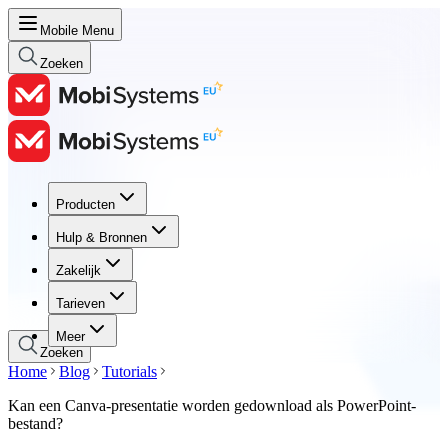
Mobile Menu
Zoeken
Producten
Producten
Hulp & Bronnen
Hulp & Bronnen
Zakelijk
Zakelijk
Tarieven
Tarieven
Meer
Zoeken
Home
Blog
Tutorials
Kan een Canva-presentatie worden gedownload als PowerPoint-
bestand?