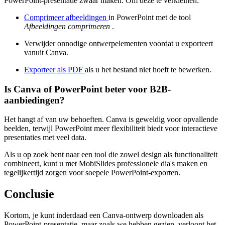
PowerPoint-presentatie zwaar maken. Om deze te verkleinen:
Comprimeer afbeeldingen
in PowerPoint met de tool
Afbeeldingen comprimeren
.
Verwijder onnodige ontwerpelementen voordat u exporteert
vanuit Canva.
Exporteer als PDF
als u het bestand niet hoeft te bewerken.
Is Canva of PowerPoint beter voor B2B-
aanbiedingen?
Het hangt af van uw behoeften. Canva is geweldig voor opvallende
beelden, terwijl PowerPoint meer flexibiliteit biedt voor interactieve
presentaties met veel data.
Als u op zoek bent naar een tool die zowel design als functionaliteit
combineert, kunt u met MobiSlides professionele dia's maken en
tegelijkertijd zorgen voor soepele PowerPoint-exporten.
Conclusie
Kortom, je kunt inderdaad een Canva-ontwerp downloaden als
PowerPoint-presentatie, maar zoals we hebben gezien, verloopt het