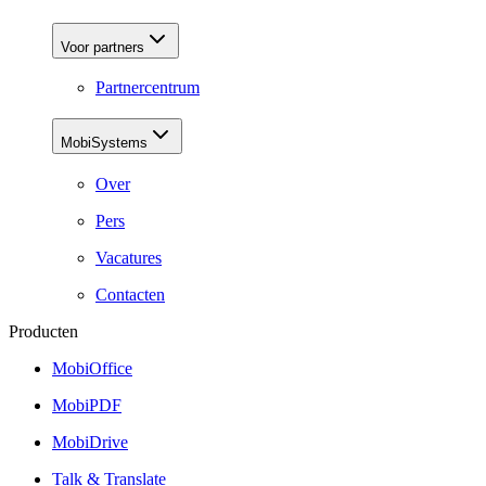
Voor partners
Partnercentrum
MobiSystems
Over
Pers
Vacatures
Contacten
Producten
MobiOffice
MobiPDF
MobiDrive
Talk & Translate