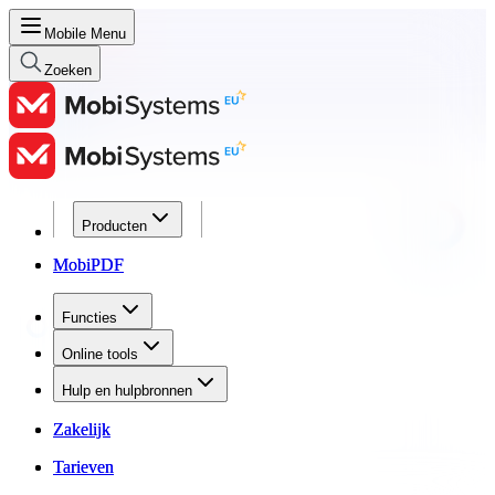
Mobile Menu
Zoeken
Producten
Producten
MobiPDF
MobiPDF
Functies
Functies
Online tools
Online tools
Hulp en hulpbronnen
Hulp en hulpbronnen
Zakelijk
Zakelijk
Tarieven
Tarieven