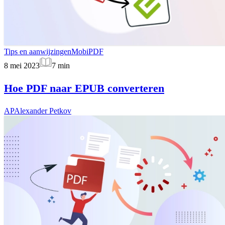
Tips en aanwijzingen
MobiPDF
8 mei 2023
7
min
Hoe PDF naar EPUB converteren
AP
Alexander Petkov