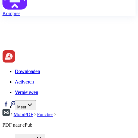
Kompres
Downloaden
Downloaden
Activeren
Activeren
Vernieuwen
Vernieuwen
Meer
MobiPDF
Functies
PDF naar ePub