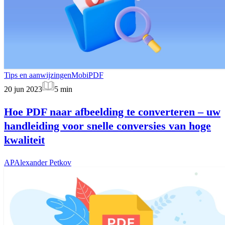
Tips en aanwijzingen
MobiPDF
20 jun 2023
5
min
Hoe PDF naar afbeelding te converteren – uw
handleiding voor snelle conversies van hoge
kwaliteit
AP
Alexander Petkov