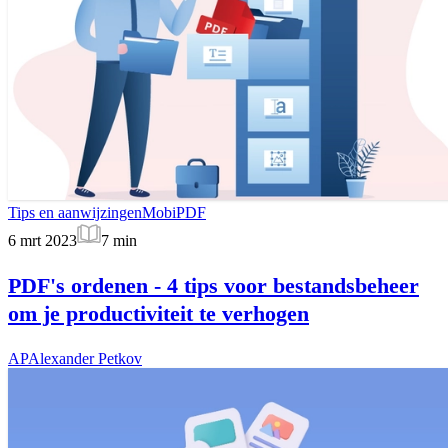
Tips en aanwijzingen
MobiPDF
6 mrt 2023
7
min
PDF's ordenen - 4 tips voor bestandsbeheer
om je productiviteit te verhogen
AP
Alexander Petkov