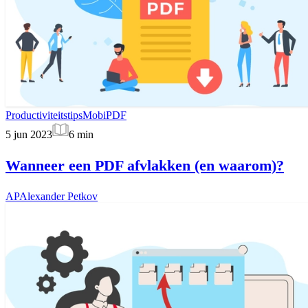
Productiviteitstips
MobiPDF
5 jun 2023
6
min
Wanneer een PDF afvlakken (en waarom)?
AP
Alexander Petkov