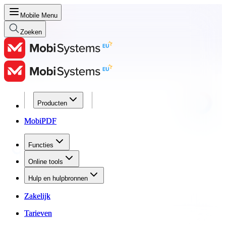
Mobile Menu
Zoeken
Producten
Producten
MobiPDF
MobiPDF
Functies
Functies
Online tools
Online tools
Hulp en hulpbronnen
Hulp en hulpbronnen
Zakelijk
Zakelijk
Tarieven
Tarieven