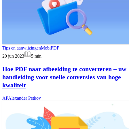
Tips en aanwijzingen
MobiPDF
20 jun 2023
5
min
Hoe PDF naar afbeelding te converteren – uw
handleiding voor snelle conversies van hoge
kwaliteit
AP
Alexander Petkov