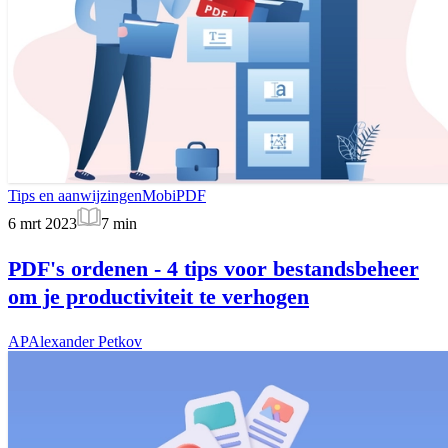
Tips en aanwijzingen
MobiPDF
6 mrt 2023
7
min
PDF's ordenen - 4 tips voor bestandsbeheer
om je productiviteit te verhogen
AP
Alexander Petkov