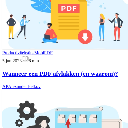
Productiviteitstips
MobiPDF
5 jun 2023
6
min
Wanneer een PDF afvlakken (en waarom)?
AP
Alexander Petkov