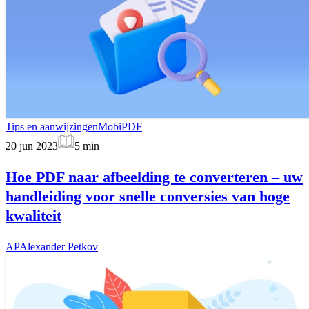
Tips en aanwijzingen
MobiPDF
20 jun 2023
5
min
Hoe PDF naar afbeelding te converteren – uw
handleiding voor snelle conversies van hoge
kwaliteit
AP
Alexander Petkov