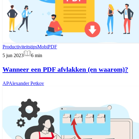
Productiviteitstips
MobiPDF
5 jun 2023
6
min
Wanneer een PDF afvlakken (en waarom)?
AP
Alexander Petkov