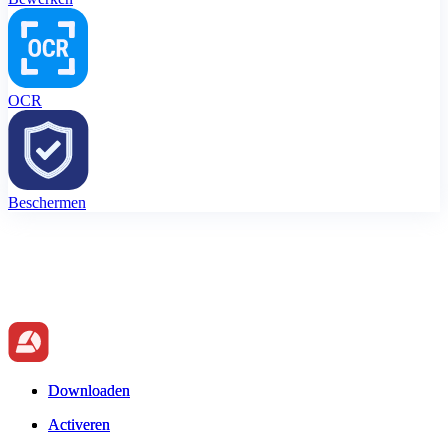
OCR
Beschermen
Downloaden
Downloaden
Activeren
Activeren