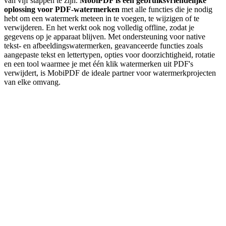
van vijf stappen te zijn.
MobiPDF is een gebruiksvriendelijke
oplossing voor PDF-watermerken
met alle functies die je nodig
hebt om een watermerk meteen in te voegen, te wijzigen of te
verwijderen. En het werkt ook nog volledig offline, zodat je
gegevens op je apparaat blijven. Met ondersteuning voor native
tekst- en afbeeldingswatermerken, geavanceerde functies zoals
aangepaste tekst en lettertypen, opties voor doorzichtigheid, rotatie
en een tool waarmee je met één klik watermerken uit PDF's
verwijdert, is MobiPDF de ideale partner voor watermerkprojecten
van elke omvang.