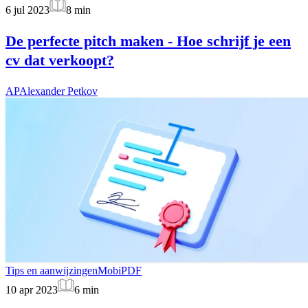
6 jul 2023
8
min
De perfecte pitch maken - Hoe schrijf je een
cv dat verkoopt?
AP
Alexander Petkov
Tips en aanwijzingen
MobiPDF
10 apr 2023
6
min