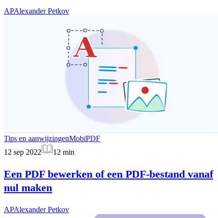
AP
Alexander Petkov
Tips en aanwijzingen
MobiPDF
12 sep 2022
12
min
Een PDF bewerken of een PDF-bestand vanaf
nul maken
AP
Alexander Petkov