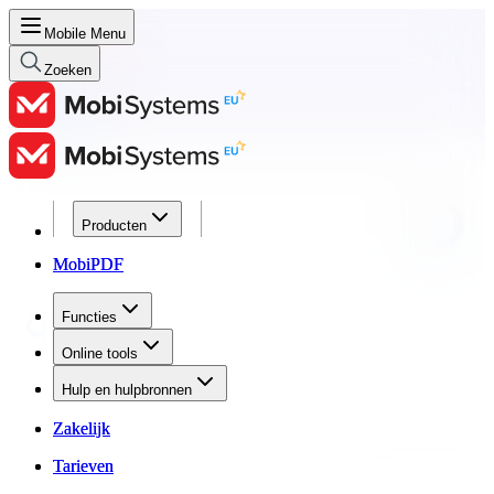
Mobile Menu
Zoeken
Producten
Producten
MobiPDF
MobiPDF
Functies
Functies
Online tools
Online tools
Hulp en hulpbronnen
Hulp en hulpbronnen
Zakelijk
Zakelijk
Tarieven
Tarieven