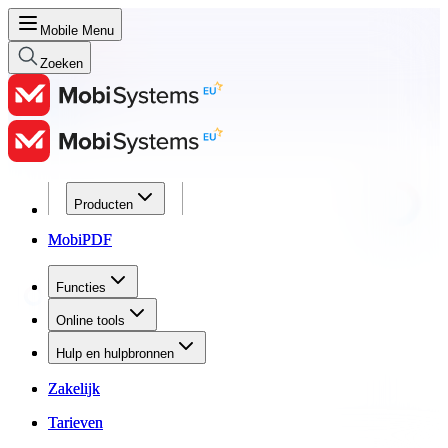
Mobile Menu
Zoeken
Producten
Producten
MobiPDF
MobiPDF
Functies
Functies
Online tools
Online tools
Hulp en hulpbronnen
Hulp en hulpbronnen
Zakelijk
Zakelijk
Tarieven
Tarieven