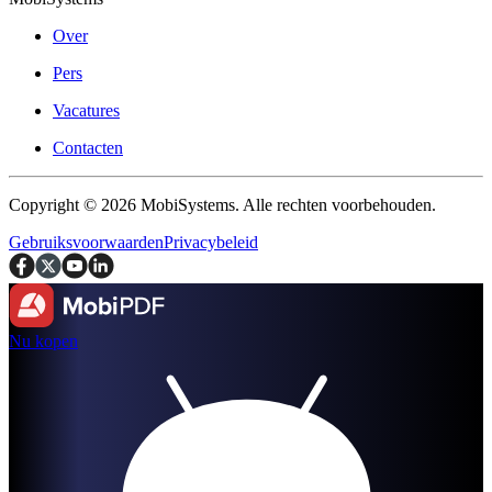
Over
Pers
Vacatures
Contacten
Copyright © 2026 MobiSystems. Alle rechten voorbehouden.
Gebruiksvoorwaarden
Privacybeleid
Nu kopen