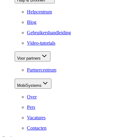
Hulp & Bronnen
Helpcentrum
Blog
Gebruikershandleiding
Video-tutorials
Voor partners
Partnercentrum
MobiSystems
Over
Pers
Vacatures
Contacten