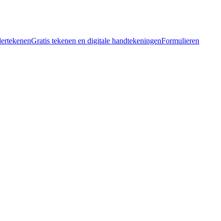
dertekenen
Gratis tekenen en digitale handtekeningen
Formulieren