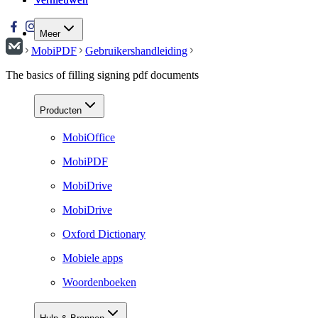
Meer
MobiPDF
Gebruikershandleiding
The basics of filling signing pdf documents
Producten
MobiOffice
MobiPDF
MobiDrive
MobiDrive
Oxford Dictionary
Mobiele apps
Woordenboeken