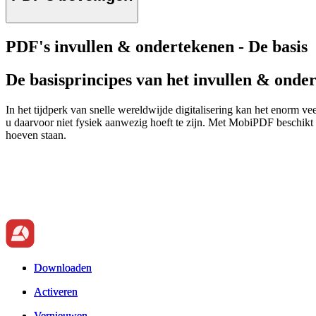
PDF's invullen & ondertekenen - De basis
De basisprincipes van het invullen & on
In het tijdperk van snelle wereldwijde digitalisering kan het enorm v
u daarvoor niet fysiek aanwezig hoeft te zijn. Met MobiPDF beschikt u
hoeven staan.
Downloaden
Downloaden
Activeren
Activeren
Vernieuwen
Vernieuwen