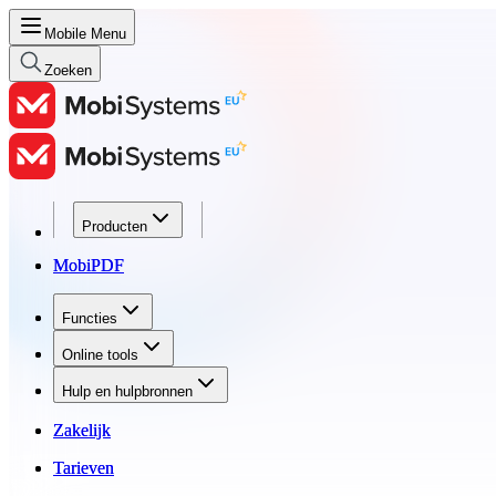
Mobile Menu
Zoeken
Producten
Producten
MobiPDF
MobiPDF
Functies
Functies
Online tools
Online tools
Hulp en hulpbronnen
Hulp en hulpbronnen
Zakelijk
Zakelijk
Tarieven
Tarieven