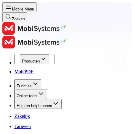
Mobile Menu
Zoeken
Producten
Producten
MobiPDF
MobiPDF
Functies
Functies
Online tools
Online tools
Hulp en hulpbronnen
Hulp en hulpbronnen
Zakelijk
Zakelijk
Tarieven
Tarieven