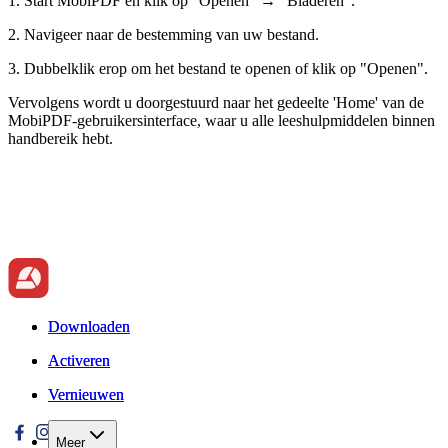
1. Start MobiPDF en klik op "Openen" → "Bladeren".
2. Navigeer naar de bestemming van uw bestand.
3. Dubbelklik erop om het bestand te openen of klik op "Openen".
Vervolgens wordt u doorgestuurd naar het gedeelte 'Home' van de
MobiPDF-gebruikersinterface, waar u alle leeshulpmiddelen binnen
handbereik hebt.
Downloaden
Downloaden
Activeren
Activeren
Vernieuwen
Vernieuwen
Meer