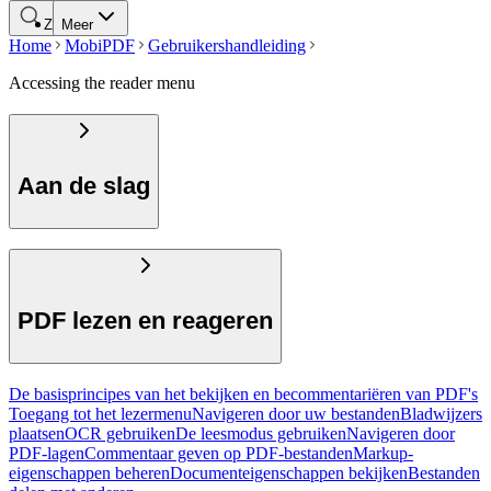
Zoeken
Meer
Home
MobiPDF
Gebruikershandleiding
Accessing the reader menu
Aan de slag
PDF lezen en reageren
De basisprincipes van het bekijken en becommentariëren van PDF's
Toegang tot het lezermenu
Navigeren door uw bestanden
Bladwijzers
plaatsen
OCR gebruiken
De leesmodus gebruiken
Navigeren door
PDF-lagen
Commentaar geven op PDF-bestanden
Markup-
eigenschappen beheren
Documenteigenschappen bekijken
Bestanden