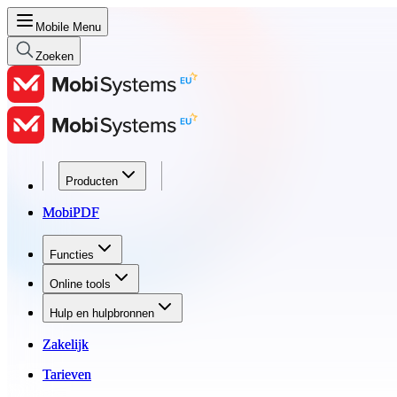
Mobile Menu
Zoeken
Producten
Producten
MobiPDF
MobiPDF
Functies
Functies
Online tools
Online tools
Hulp en hulpbronnen
Hulp en hulpbronnen
Zakelijk
Zakelijk
Tarieven
Tarieven