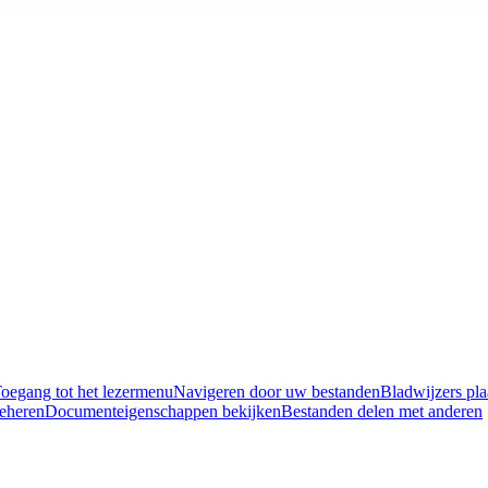
oegang tot het lezermenu
Navigeren door uw bestanden
Bladwijzers pla
eheren
Documenteigenschappen bekijken
Bestanden delen met anderen