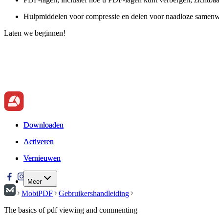
Hulpmiddelen voor compressie en delen voor naadloze samen
Laten we beginnen!
Downloaden
Downloaden
Activeren
Activeren
Vernieuwen
Vernieuwen
Meer
MobiPDF
Gebruikershandleiding
The basics of pdf viewing and commenting