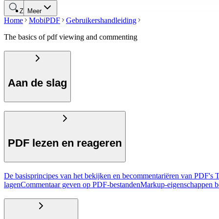
Zoeken
Meer
Home
MobiPDF
Gebruikershandleiding
The basics of pdf viewing and commenting
Aan de slag
PDF lezen en reageren
De basisprincipes van het bekijken en becommentariëren van PDF's
T
lagen
Commentaar geven op PDF-bestanden
Markup-eigenschappen b