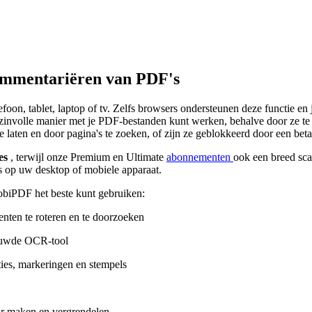
commentariëren van PDF's
oon, tablet, laptop of tv. Zelfs browsers ondersteunen deze functie en
n zinvolle manier met je PDF-bestanden kunt werken, behalve door ze te 
laten en door pagina's te zoeken, of zijn ze geblokkeerd door een beta
ies
, terwijl onze Premium en Ultimate
abonnementen
ook een breed sc
s op uw desktop of mobiele apparaat.
obiPDF het beste kunt gebruiken:
ten te roteren en te doorzoeken
ouwde OCR-tool
ies, markeringen en stempels
ar maken en vergrendelen