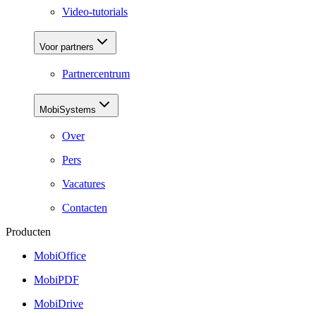
Video-tutorials
Voor partners
Partnercentrum
MobiSystems
Over
Pers
Vacatures
Contacten
Producten
MobiOffice
MobiPDF
MobiDrive