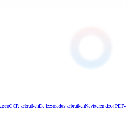
atsen
OCR gebruiken
De leesmodus gebruiken
Navigeren door PDF-