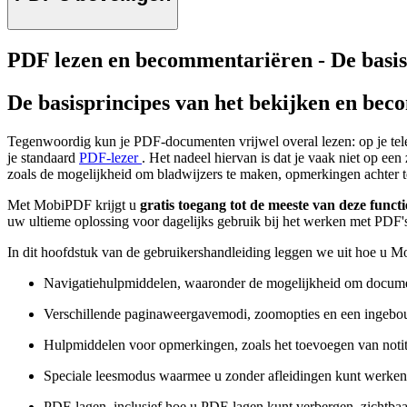
PDF lezen en becommentariëren - De basis
De basisprincipes van het bekijken en be
Tegenwoordig kun je PDF-documenten vrijwel overal lezen: op je telef
je standaard
PDF-lezer
. Het nadeel hiervan is dat je vaak niet op ee
zoals de mogelijkheid om bladwijzers te maken, opmerkingen achter te 
Met MobiPDF krijgt u
gratis toegang tot de meeste van deze funct
uw ultieme oplossing voor dagelijks gebruik bij het werken met PDF'
In dit hoofdstuk van de gebruikershandleiding leggen we uit hoe u M
Navigatiehulpmiddelen, waaronder de mogelijkheid om documen
Verschillende paginaweergavemodi, zoomopties en een ingeb
Hulpmiddelen voor opmerkingen, zoals het toevoegen van notit
Speciale leesmodus waarmee u zonder afleidingen kunt werken
PDF-lagen, inclusief hoe u PDF-lagen kunt verbergen, zichtba