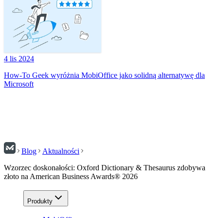
4 lis 2024
How-To Geek wyróżnia MobiOffice jako solidną alternatywę dla
Microsoft
Blog
Aktualności
Wzorzec doskonałości: Oxford Dictionary & Thesaurus zdobywa
złoto na American Business Awards® 2026
Produkty