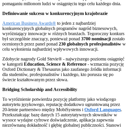
pomaganiu milionom ludzi w osiągnięciu tego celu każdego dnia.
Definiowanie sukcesu w konkurencyjnym krajobrazie
American Business Awards®
to jeden z najbardziej
konkurencyjnych globalnych programów nagród biznesowych,
wyróżniający innowacje w różnych branżach. Tegoroczny konkurs
był szczególnie znaczący, ponieważ ponad
3700 nominacji
zostało
ocenionych przez panel ponad
230 globalnych profesjonalistów
w
celu wyłonienia najbardziej wpływowych innowacji.
Zdobycie nagrody Gold Stevie® - najwyższego poziomu osiągnięć
w kategorii
Education, Science & Reference
- wzmacnia pozycję
Oxford Dictionary & Thesaurus jako zaufanego źródła informacji
dla studentów, profesjonalistów i każdego, kto porusza się po
świecie kształtowanym przez słowa.
Bridging Scholarship and Accessibility
To wyróżnienie potwierdza pozycję platformy jako wiodącego
autorytetu językowego, reputację dodatkowo ugruntowaną przez
20-letnie partnerstwo między MobiSystems i
Oxford Languages
.
Przekształcając bazę danych 15 autorytatywnych słowników w
wysoce wydajne cyfrowe doświadczenie, aplikacja zapewnia
niezrównaną dokładność i głębię globalnej publiczności. Stanowi