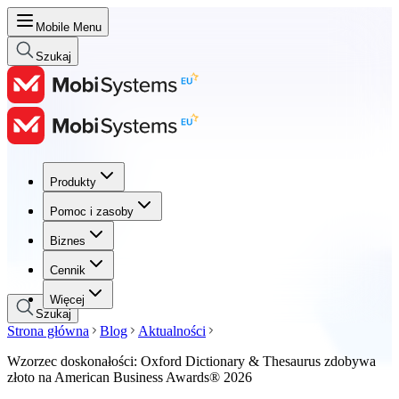
Mobile Menu
Szukaj
Produkty
Produkty
Pomoc i zasoby
Pomoc i zasoby
Biznes
Biznes
Cennik
Cennik
Więcej
Szukaj
Strona główna
Blog
Aktualności
Wzorzec doskonałości: Oxford Dictionary & Thesaurus zdobywa
złoto na American Business Awards® 2026