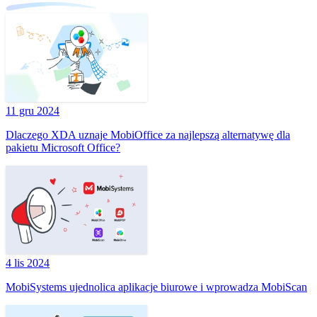
11 gru 2024
Dlaczego XDA uznaje MobiOffice za najlepszą alternatywę dla
pakietu Microsoft Office?
4 lis 2024
MobiSystems ujednolica aplikacje biurowe i wprowadza MobiScan