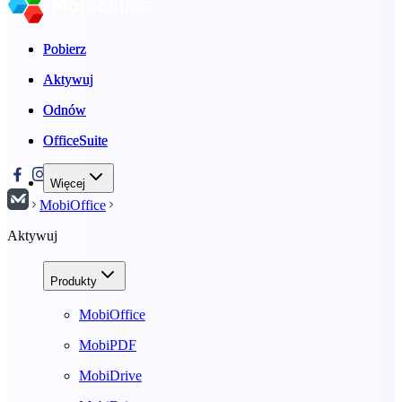
Pobierz
Pobierz
Aktywuj
Aktywuj
Odnów
Odnów
OfficeSuite
OfficeSuite
Więcej
MobiOffice
Aktywuj
Produkty
MobiOffice
MobiPDF
MobiDrive