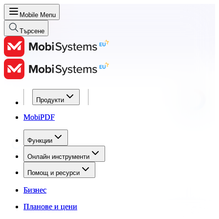
Mobile Menu
Търсене
Продукти
Продукти
MobiPDF
MobiPDF
Функции
Функции
Онлайн инструменти
Онлайн инструменти
Помощ и ресурси
Помощ и ресурси
Бизнес
Бизнес
Планове и цени
Планове и цени