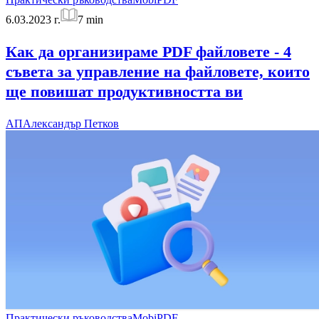
6.03.2023 г.
7
min
Как да организираме PDF файловете - 4
съвета за управление на файловете, които
ще повишат продуктивността ви
АП
Александър Петков
Практически ръководства
MobiPDF