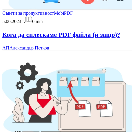
Съвети за продуктивност
MobiPDF
5.06.2023 г.
6
min
Кога да сплескаме PDF файла (и защо)?
АП
Александър Петков