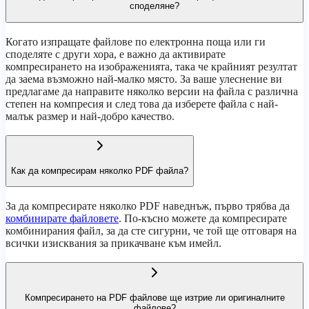
споделяне?
Когато изпращате файлове по електронна поща или ги
споделяте с други хора, е важно да активирате
компресирането на изображенията, така че крайният резултат
да заема възможно най-малко място. За ваше улеснение ви
предлагаме да направите няколко версии на файла с различна
степен на компресия и след това да изберете файла с най-
малък размер и най-добро качество.
Как да компресирам няколко PDF файла?
За да компресирате няколко PDF наведнъж, първо трябва да
комбинирате файловете
. По-късно можете да компресирате
комбинирания файл, за да сте сигурни, че той ще отговаря на
всички изисквания за прикачване към имейл.
Компресирането на PDF файлове ще изтрие ли оригиналните
файлове?