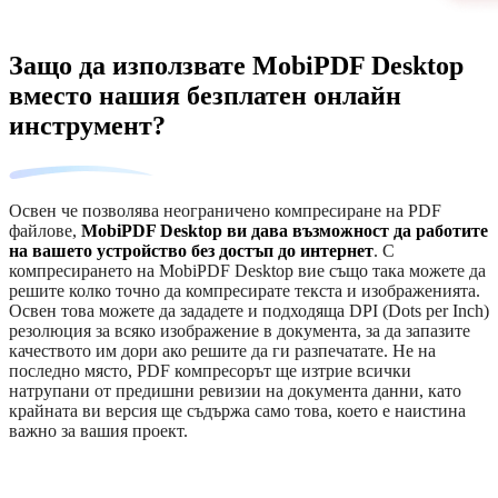
Защо да използвате MobiPDF Desktop
вместо нашия безплатен онлайн
инструмент?
Освен че позволява неограничено компресиране на PDF
файлове,
MobiPDF Desktop ви дава възможност да работите
на вашето устройство без достъп до интернет
. С
компресирането на MobiPDF Desktop вие също така можете да
решите колко точно да компресирате текста и изображенията.
Освен това можете да зададете и подходяща DPI (Dots per Inch)
резолюция за всяко изображение в документа, за да запазите
качеството им дори ако решите да ги разпечатате. Не на
последно място, PDF компресорът ще изтрие всички
натрупани от предишни ревизии на документа данни, като
крайната ви версия ще съдържа само това, което е наистина
важно за вашия проект.