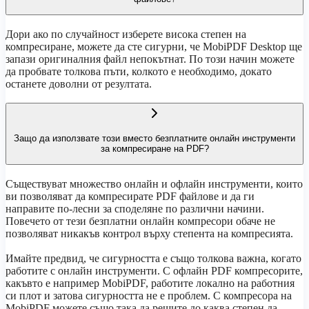
Дори ако по случайност изберете високa степен на
компресиране, можете да сте сигурни, че MobiPDF Desktop ще
запази оригиналния файл непокътнат. По този начин можете
да пробвате толкова пъти, колкото е необходимо, докато
останете доволни от резултата.
Защо да използвате този вместо безплатните онлайн инструменти
за компресиране на PDF?
Съществуват множество онлайн и офлайн инструменти, които
ви позволяват да компресирате PDF файлове и да ги
направите по-лесни за споделяне по различни начини.
Повечето от тези безплатни онлайн компресори обаче не
позволяват никакъв контрол върху степента на компресията.
Имайте предвид, че сигурността е също толкова важна, когато
работите с онлайн инструменти. С офлайн PDF компресорите,
какъвто е например MobiPDF, работите локално на работния
си плот и затова сигурността не е проблем. С компресора на
MobiPDF можете също така да решите до каква степен да