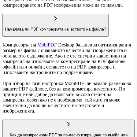
компресирането на PDF изображения може да го намали.
Намалява ли PDF компресията качеството на файла?
Компресорът на
MobiPDF
Desktop балансира оптимизирания
размер на файла с очакваното качество на изображенията и
останалото съдържание. Ако не сте сигурни какво ниво на
компресия да използвате за компресиране на PDF файлове
офлайн или онлайн, оставете го на PDF компресора и
използвайте настройките по подразбиране.
При избор на тази настройка MobiPDF ще намали размера на
вашите PDF файлове, без да компрометира качеството. По
принцип е най-добре да избягвате висока степен на
компресия, освен ако не е необходимо, тъй като тя може
значително да влоши качеството на текстовете и
изображенията.
Как да компресирам PDF за по-лесно изпращане по имейл или