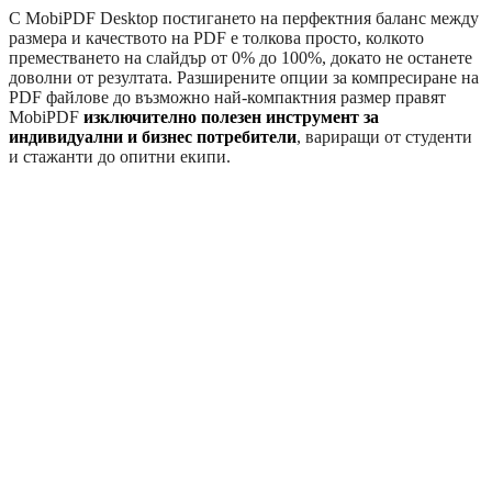
С MobiPDF Desktop постигането на перфектния баланс между
размера и качеството на PDF е толкова просто, колкото
преместването на слайдър от 0% до 100%, докато не останете
доволни от резултата. Разширените опции за компресиране на
PDF файлове до възможно най-компактния размер правят
MobiPDF
изключително полезен инструмент за
индивидуални и бизнес потребители
, вариращи от студенти
и стажанти до опитни екипи.