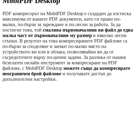
MobiPDF Desktop
PDF компресорът на MobiPDF Desktop е създаден да изстиска
максимума от вашите PDF документи, като ги прави по-
малки, по-бързи за зареждане и по-лесни за работа. За да
постигне това, той
смалява първоначалния ви файл до едва
малка част от първоначалния му размер
в няколко лесни
стъпки. В резултат на това компресираните PDF файлове са
по-бързи за споделяне и заемат по-малко място на
устройството ви или в облака, позволявайки ви да се
съсредоточите върху по-ценни задачи. За разлика от нашия
безплатен онлайн инструмент за компресиране на PDF
файлове, с MobiPDF Desktop
можете също да компресирате
неограничен брой файлове
и получавате достъп до
допълнителни настройки.