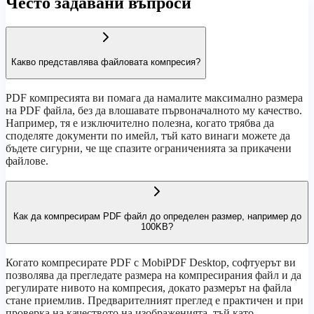
Често задавани въпроси
Какво представлява файловата компресия?
PDF компресията ви помага да намалите максимално размера
на PDF файла, без да влошавате първоначалното му качество.
Например, тя е изключително полезна, когато трябва да
споделяте документи по имейл, тъй като винаги можете да
бъдете сигурни, че ще спазите ограниченията за прикачени
файлове.
Как да компресирам PDF файл до определен размер, например до
100KB?
Когато компресирате PDF с MobiPDF Desktop, софтуерът ви
позволява да прегледате размера на компресирания файл и да
регулирате нивото на компресия, докато размерът на файла
стане приемлив. Предварителният преглед е практичен и при
проверка на качеството на изображенията, тъй като