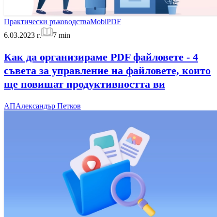
Практически ръководства
MobiPDF
6.03.2023 г.
7
min
Как да организираме PDF файловете - 4
съвета за управление на файловете, които
ще повишат продуктивността ви
АП
Александър Петков