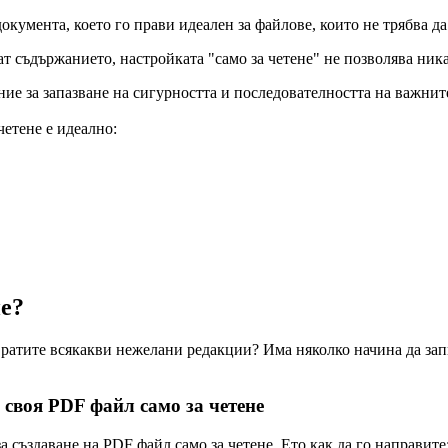
окумента, което го прави идеален за файлове, които не трябва да
ат съдържанието, настройката "само за четене" не позволява ни
ие за запазване на сигурността и последователността на важнит
четене е идеално:
не?
ратите всякакви нежелани редакции? Има няколко начина да запи
 своя PDF файл само за четене
 създаване на PDF файл само за четене. Ето как да го направите