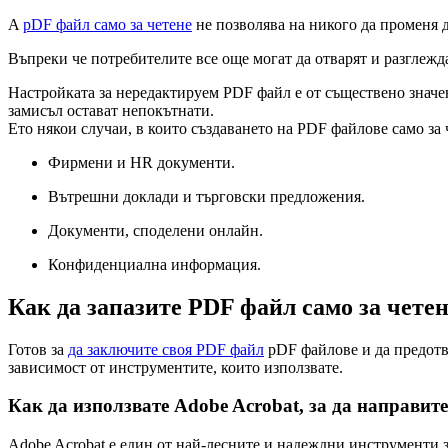
A
pDF файл само за четене
не позволява на никого да променя д
Въпреки че потребителите все още могат да отварят и разглежд
Настройката за нередактируем PDF файл е от съществено значен
замисъл остават непокътнати.
Ето някои случаи, в които създаването на PDF файлове само за 
Фирмени и HR документи.
Вътрешни доклади и търговски предложения.
Документи, споделени онлайн.
Конфиденциална информация.
Как да запазите PDF файл само за чете
Готов за
да заключите своя PDF файл
pDF файлове и да предотв
зависимост от инструментите, които използвате.
Как да използвате Adobe Acrobat, за да направите
Adobe Acrobat е един от най-лесните и надеждни инструменти за