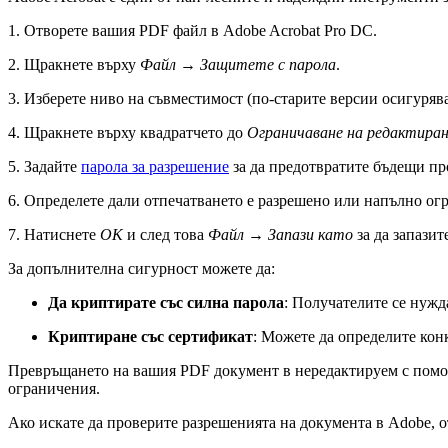
1. Отворете вашия PDF файл в Adobe Acrobat Pro DC.
2. Щракнете върху
Файл
→
Защитете с парола
.
3. Изберете ниво на съвместимост (по-старите версии осигуряв
4. Щракнете върху квадратчето до
Ограничаване на редактира
5. Задайте
парола за разрешение
за да предотвратите бъдещи пр
6. Определете дали отпечатването е разрешено или напълно ог
7. Натиснете
OK
и след това
Файл
→
Запази като
за да запазит
За допълнителна сигурност можете да:
Да криптирате със силна парола
: Получателите се нужда
Криптиране със сертификат
: Можете да определите кон
Превръщането на вашия PDF документ в нередактируем с помощ
ограничения.
Ако искате да проверите разрешенията на документа в Adobe, о