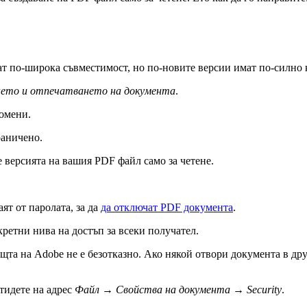
ат по-широка съвместимост, но по-новите версии имат по-силно 
нето и отпечатването на документа
.
омени.
раничено.
е версията на вашия PDF файл само за четене.
ят от паролата, за да
да отключат PDF документа
.
кретни нива на достъп за всеки получател.
та на Adobe не е безотказно. Ако някой отвори документа в др
тидете на адрес
Файл
→
Свойства на документа
→
Security
.