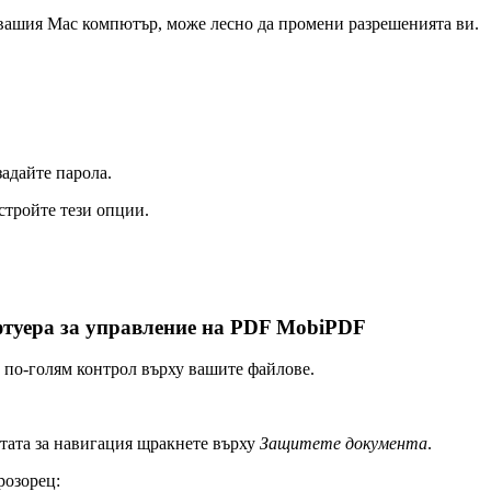
а вашия Mac компютър, може лесно да промени разрешенията ви.
задайте парола.
стройте тези опции.
офтуера за управление на PDF MobiPDF
 по-голям контрол върху вашите файлове.
тата за навигация щракнете върху
Защитете документа
.
розорец: