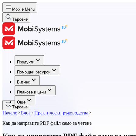
Mobile Menu
Търсене
Продукти
Продукти
Помощни ресурси
Помощни ресурси
Бизнес
Бизнес
Планове и цени
Планове и цени
Още
Търсене
Начало
Блог
Практически ръководства
Как да направите PDF файл само за четене
Как да направите PDF файл само за чет