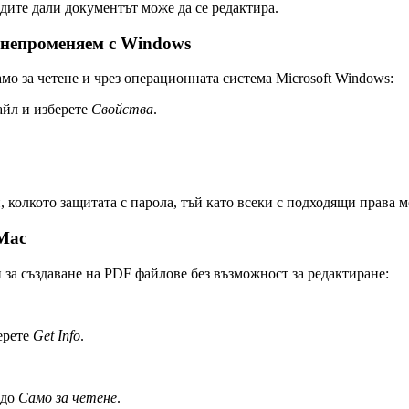
идите дали документът може да се редактира.
 непроменяем с Windows
мо за четене и чрез операционната система Microsoft Windows:
айл и изберете
Свойства
.
, колкото защитата с парола, тъй като всеки с подходящи права 
 Mac
 за създаване на PDF файлове без възможност за редактиране:
ерете
Get Info
.
 до
Само за четене
.