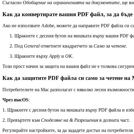
Съгласно
Обобщение на ограниченията на документите
, ще в
Как да конвертирате вашия PDF файл, за да бъде
Ако не използвате Adobe, можете да направите PDF файла си са
Щракнете с десния бутон на мишката върху вашия PDF ф
Под
General
отметнете квадратчето за
Само за четене
.
Щракнете върху
Apply
и
OK
.
Този прост начин за защита на вашия файл не е толкова сигурен
Как да защитите PDF файла си само за четене на
Потребителите на Mac разполагат с няколко лесни възможности
Чрез macOS
:
1. Щракнете с десния бутон на мишката върху PDF файла и изб
2. Превъртете към
Споделяне на & Разрешения
в долната част.
Регулирайте настройките, за да зададете достъп на потребителя