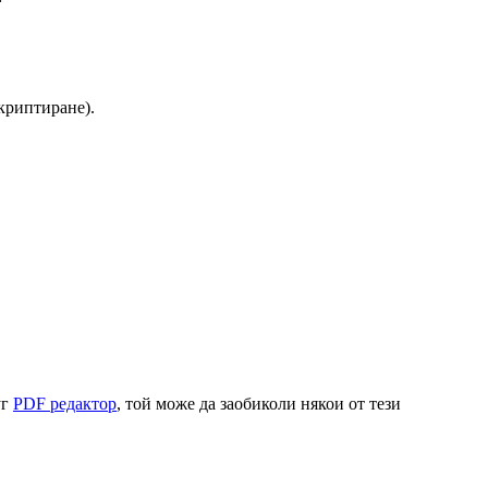
криптиране).
уг
PDF редактор
, той може да заобиколи някои от тези