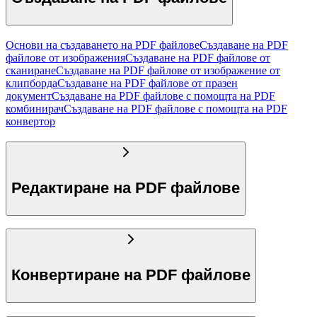
Основи на създаването на PDF файлове
Създаване на PDF
файлове от изображения
Създаване на PDF файлове от
сканиране
Създаване на PDF файлове от изображение от
клипборда
Създаване на PDF файлове от празен
документ
Създаване на PDF файлове с помощта на PDF
комбинирач
Създаване на PDF файлове с помощта на PDF
конвертор
Редактиране на PDF файлове
Конвертиране на PDF файлове