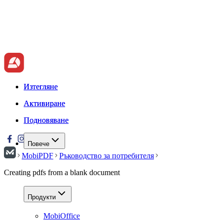
Изтегляне
Изтегляне
Активиране
Активиране
Подновяване
Подновяване
Повече
MobiPDF
Ръководство за потребителя
Creating pdfs from a blank document
Продукти
MobiOffice