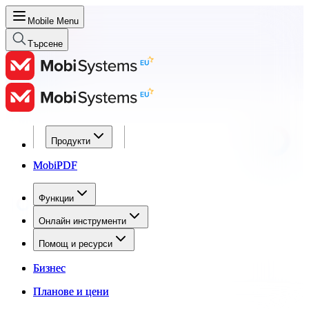
Mobile Menu
Търсене
Продукти
Продукти
MobiPDF
MobiPDF
Функции
Функции
Онлайн инструменти
Онлайн инструменти
Помощ и ресурси
Помощ и ресурси
Бизнес
Бизнес
Планове и цени
Планове и цени