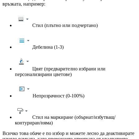
връзката, например:
Стил (плътно или подчертано)
Дебелина (1-3)
Цвят (предварително избрани или
персонализирани цветове)
Непрозрачност (0-100%)
Стил на маркиране (обърнат/избутващ/
контуриран/няма)
Всичко това обаче е по избор и можете лесно да деактивирате
изцяло рамката, като премахнете отметката от квадратчето