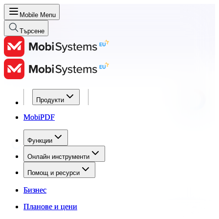
Mobile Menu
Търсене
Продукти
Продукти
MobiPDF
MobiPDF
Функции
Функции
Онлайн инструменти
Онлайн инструменти
Помощ и ресурси
Помощ и ресурси
Бизнес
Бизнес
Планове и цени
Планове и цени