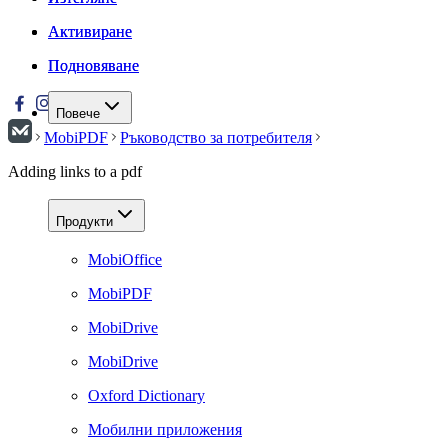
Активиране
Активиране
Подновяване
Подновяване
Повече
MobiPDF
Ръководство за потребителя
Adding links to a pdf
Продукти
MobiOffice
MobiPDF
MobiDrive
MobiDrive
Oxford Dictionary
Мобилни приложения