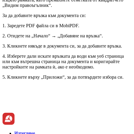
„Видим правоъгълник“.
За да добавите връзка към документа си:
1. Заредете PDF файла си в MobiPDF.
2. Отидете на „Начало“ → „Добавяне на връзка“.
3. Кликнете някъде в документа си, за да добавите връзка.
4. Изберете дали искате връзката да води към уеб страница
или към вътрешна страница на документа и коригирайте
настройките на рамката ѝ, ако е необходимо.
5. Кликнете върху „Приложи“, за да потвърдите избора си.
Изтегляне
Изтегляне