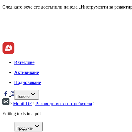
След като вече сте достъпили панела „Инструменти за редактир
Изтегляне
Изтегляне
Активиране
Активиране
Подновяване
Подновяване
Повече
MobiPDF
Ръководство за потребителя
Editing texts in a pdf
Продукти