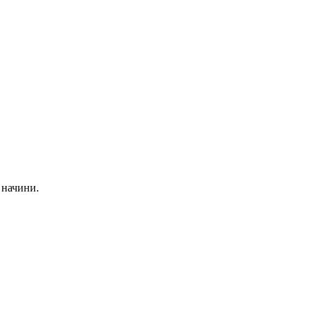
.
 начини.