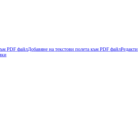
към PDF файл
Добавяне на текстови полета към PDF файл
Редакти
ики