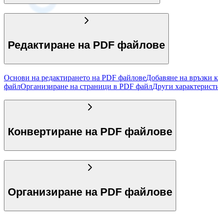
Редактиране на PDF файлове
Основи на редактирането на PDF файлове
Добавяне на връзки 
файл
Организиране на страници в PDF файл
Други характерист
Конвертиране на PDF файлове
Организиране на PDF файлове