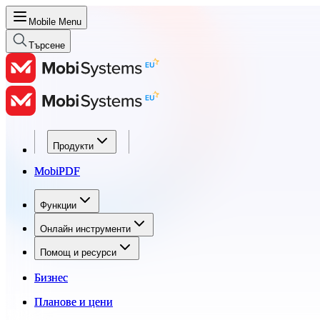
Mobile Menu
Търсене
Продукти
Продукти
MobiPDF
MobiPDF
Функции
Функции
Онлайн инструменти
Онлайн инструменти
Помощ и ресурси
Помощ и ресурси
Бизнес
Бизнес
Планове и цени
Планове и цени