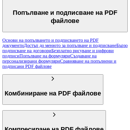
Попълване и подписване на PDF
файлове
Основи на попълването и подписването на PDF
документи
Достъп до менюто за попълване и подписване
Бързо
подписване на договори
Безплатно рисуване и цифрови
подписи
Попълване на формуляри
Създаване на
персонализирани формуляри
Сравняване на попълнени и
подписани PDF файлове
Комбиниране на PDF файлове
Компресиране на PDF файлове