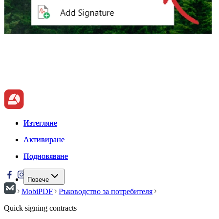
Изтегляне
Изтегляне
Активиране
Активиране
Подновяване
Подновяване
Повече
MobiPDF
Ръководство за потребителя
Quick signing contracts