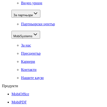
Видео уроци
За партньори
Партньорски център
MobiSystems
За нас
Пресцентър
Кариери
Контакти
Нашите каузи
Продукти
MobiOffice
MobiPDF