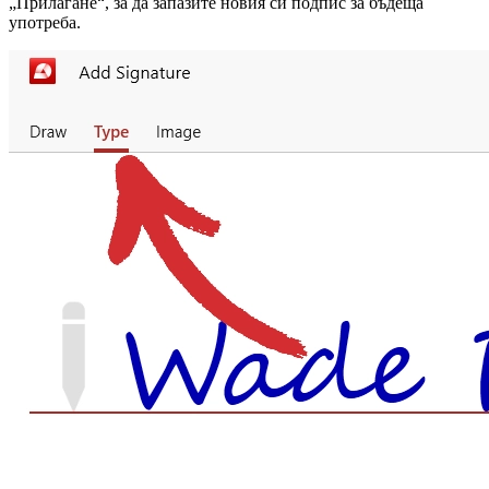
„Прилагане“, за да запазите новия си подпис за бъдеща
употреба.