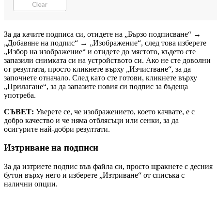
За да качите подписа си, отидете на „Бързо подписване“ →
„Добавяне на подпис“ → „Изображение“, след това изберете
„Избор на изображение“ и отидете до мястото, където сте
запазили снимката си на устройството си. Ако не сте доволни
от резултата, просто кликнете върху „Изчистване“, за да
започнете отначало. След като сте готови, кликнете върху
„Прилагане“, за да запазите новия си подпис за бъдеща
употреба.
СЪВЕТ:
Уверете се, че изображението, което качвате, е с
добро качество и че няма отблясъци или сенки, за да
осигурите най-добри резултати.
Изтриване на подписи
За да изтриете подпис във файла си, просто щракнете с десния
бутон върху него и изберете „Изтриване“ от списъка с
налични опции.