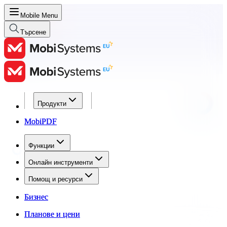
Mobile Menu
Търсене
Продукти
Продукти
MobiPDF
MobiPDF
Функции
Функции
Онлайн инструменти
Онлайн инструменти
Помощ и ресурси
Помощ и ресурси
Бизнес
Бизнес
Планове и цени
Планове и цени