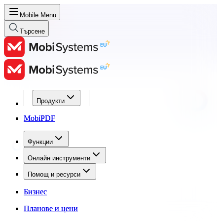
Mobile Menu
Търсене
Продукти
Продукти
MobiPDF
MobiPDF
Функции
Функции
Онлайн инструменти
Онлайн инструменти
Помощ и ресурси
Помощ и ресурси
Бизнес
Бизнес
Планове и цени
Планове и цени