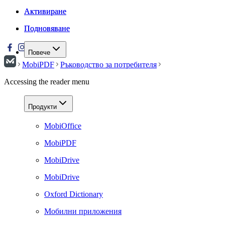
Активиране
Активиране
Подновяване
Подновяване
Повече
MobiPDF
Ръководство за потребителя
Accessing the reader menu
Продукти
MobiOffice
MobiPDF
MobiDrive
MobiDrive
Oxford Dictionary
Мобилни приложения