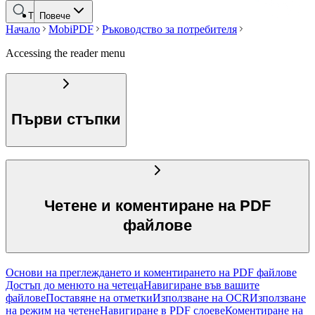
Търсене
Повече
Начало
MobiPDF
Ръководство за потребителя
Accessing the reader menu
Първи стъпки
Четене и коментиране на PDF
файлове
Основи на преглеждането и коментирането на PDF файлове
Достъп до менюто на четеца
Навигиране във вашите
файлове
Поставяне на отметки
Използване на OCR
Използване
на режим на четене
Навигиране в PDF слоеве
Коментиране на