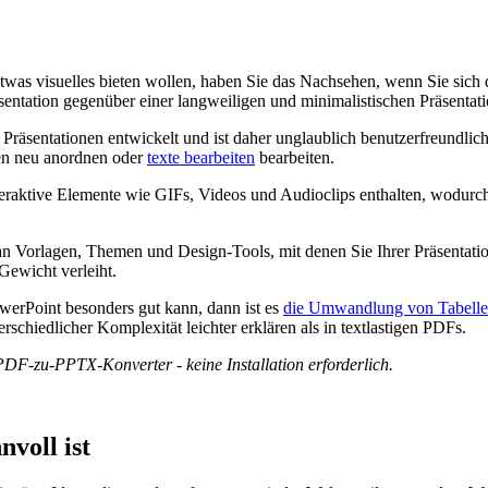
was visuelles bieten wollen, haben Sie das Nachsehen, wenn Sie sich d
räsentation gegenüber einer langweiligen und minimalistischen Präsentat
räsentationen entwickelt und ist daher unglaublich benutzerfreundlich,
ien neu anordnen oder
texte bearbeiten
bearbeiten.
eraktive Elemente wie GIFs, Videos und Audioclips enthalten, wodurch
n Vorlagen, Themen und Design-Tools, mit denen Sie Ihrer Präsentation
Gewicht verleiht.
owerPoint besonders gut kann, dann ist es
die Umwandlung von Tabellen
schiedlicher Komplexität leichter erklären als in textlastigen PDFs.
 PDF-zu-PPTX-Konverter - keine Installation erforderlich.
nvoll ist