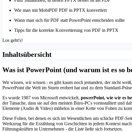
Fünf Situationen, in denen PPTX besser ist als PDF
Wie man mit MobiPDF PDF in PPTX konvertiert
Wann man sich für PDF statt PowerPoint entscheiden sollte
Tipps für die korrekte Konvertierung von PDF in PPTX
Los geht's!
Inhaltsübersicht
Was ist PowerPoint (und warum ist es so be
Wir wissen, wir wissen - es gibt kaum noch jemanden, der nicht weiß
PowerPoint die Welt im Sturm erobert hat und zu dem Standard-Präsent
Es wurde 1987 von Microsoft entwickelt,
powerPoint, wie wir es he
der Tatsache, dass sie auf den meisten Büro-PCs vorinstalliert und dahe
Elemente (Audio & Video) mühelos in einer Kette von Folien zu kom
Diese Folien, bei denen es sich im Wesentlichen um schicke PDF-Seit
Werkzeug für die Erzählung von Geschichten in jedem Kontext macht
Führungskräften in Unternehmen - die Liste ließe sich fortsetzen.