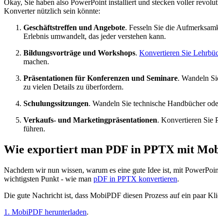
Okay, Sie haben also PowerPoint installiert und stecken voller revolu
Konverter nützlich sein könnte:
Geschäftstreffen und Angebote
. Fesseln Sie die Aufmerksamk
Erlebnis umwandelt, das jeder verstehen kann.
Bildungsvorträge und Workshops
.
Konvertieren Sie Lehrbü
machen.
Präsentationen für Konferenzen und Seminare
. Wandeln Si
zu vielen Details zu überfordern.
Schulungssitzungen
. Wandeln Sie technische Handbücher oder
Verkaufs- und Marketingpräsentationen
. Konvertieren Sie
führen.
Wie exportiert man PDF in PPTX mit Mo
Nachdem wir nun wissen, warum es eine gute Idee ist, mit PowerPoi
wichtigsten Punkt - wie man
pDF in PPTX konvertieren
.
Die gute Nachricht ist, dass MobiPDF diesen Prozess auf ein paar Kli
1. MobiPDF herunterladen
.