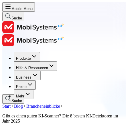
Mobile Menu
Suche
Produkte
Produkte
Hilfe & Ressourcen
Hilfe & Ressourcen
Business
Business
Preise
Preise
Mehr
Suche
Start
Blog
Brancheneinblicke
Gibt es einen guten KI-Scanner? Die 8 besten KI-Detektoren im
Jahr 2025