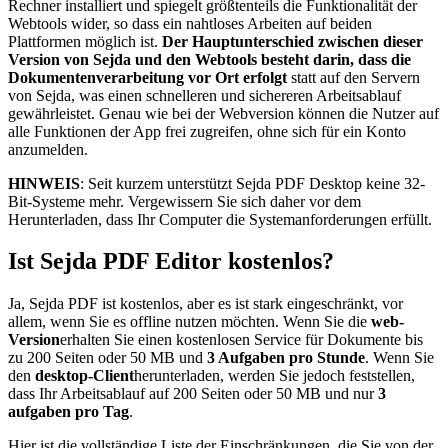
Rechner installiert und spiegelt größtenteils die Funktionalität der
Webtools wider, so dass ein nahtloses Arbeiten auf beiden
Plattformen möglich ist.
Der Hauptunterschied zwischen dieser
Version von Sejda und den Webtools besteht darin, dass die
Dokumentenverarbeitung vor Ort erfolgt
statt auf den Servern
von Sejda, was einen schnelleren und sichereren Arbeitsablauf
gewährleistet. Genau wie bei der Webversion können die Nutzer auf
alle Funktionen der App frei zugreifen, ohne sich für ein Konto
anzumelden.
HINWEIS
: Seit kurzem unterstützt Sejda PDF Desktop keine 32-
Bit-Systeme mehr. Vergewissern Sie sich daher vor dem
Herunterladen, dass Ihr Computer die Systemanforderungen erfüllt.
Ist Sejda PDF Editor kostenlos?
Ja, Sejda PDF ist kostenlos, aber es ist stark eingeschränkt, vor
allem, wenn Sie es offline nutzen möchten. Wenn Sie die
web-
Version
erhalten Sie einen kostenlosen Service für Dokumente bis
zu 200 Seiten oder 50 MB und
3 Aufgaben pro Stunde
. Wenn Sie
den
desktop-Client
herunterladen, werden Sie jedoch feststellen,
dass Ihr Arbeitsablauf auf 200 Seiten oder 50 MB und nur
3
aufgaben pro Tag
.
Hier ist die vollständige Liste der Einschränkungen, die Sie von der