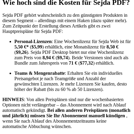
Wie hoch sind die Kosten für Sejda PDF?
Sejda PDF gehört wahrscheinlich zu den günstigsten Produkten in
diesem Segment – allerdings mit einem Haken (dazu später mehr).
Zum Zeitpunkt der Erstellung dieses Artikels gibt es zwei
Hauptpreispläne für Sejda PDF:
Personal-Lizenzen
: Eine Wochenlizenz für Sejda Web ist für
5,50 €*
(
$5,99
) erhältlich, eine Monatslizenz für
8,50 €
(
$9,26
). Sejda PDF Desktop bietet nur eine Wochenlizenz
zum Preis von
8,94 €
(
$9,74
). Beide Versionen sind auch als
Bundle zum Jahrespreis von
71 €
(
$77,32
) erhältlich.
Teams & Mengenrabatte
: Erhalten Sie ein individuelles
Preisangebot je nach Teamgröße und Anzahl der
gewünschten Lizenzen. Je mehr Lizenzen Sie kaufen, desto
höher der Rabatt (bis zu 60 % ab 50 Lizenzen).
HINWEIS
: Von allen Preisplänen sind nur die wochenbasierten
Optionen nicht verlängerbar – das Abonnement wird nach Ablauf
automatisch gekündigt.
Bei allen anderen Preisplänen (monatlich
und jährlich) müssen Sie Ihr Abonnement manuell kündigen
,
wenn Sie nach Ablauf des Abonnementzeitraums keine
automatische Abbuchung wünschen.