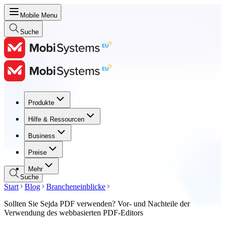
Mobile Menu
Suche
Produkte
Produkte
Hilfe & Ressourcen
Hilfe & Ressourcen
Business
Business
Preise
Preise
Mehr
Suche
Start
Blog
Brancheneinblicke
Sollten Sie Sejda PDF verwenden? Vor- und Nachteile der
Verwendung des webbasierten PDF-Editors