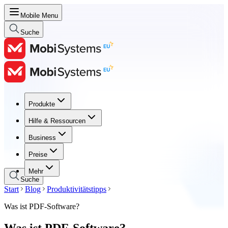
Mobile Menu
Suche
Produkte
Produkte
Hilfe & Ressourcen
Hilfe & Ressourcen
Business
Business
Preise
Preise
Mehr
Suche
Start
Blog
Produktivitätstipps
Was ist PDF-Software?
Was ist PDF-Software?