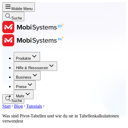
Mobile Menu
Suche
Produkte
Produkte
Hilfe & Ressourcen
Hilfe & Ressourcen
Business
Business
Preise
Preise
Mehr
Suche
Start
Blog
Tutorials
Was sind Pivot-Tabellen und wie du sie in Tabellenkalkulationen
verwendest