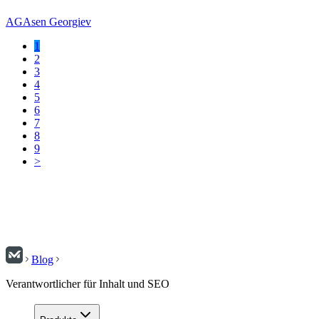
AG
Asen Georgiev
1
2
3
4
5
6
7
8
9
>
Blog
Verantwortlicher für Inhalt und SEO