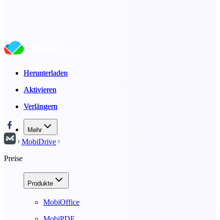
Herunterladen
Herunterladen
Aktivieren
Aktivieren
Verlängern
Verlängern
Mehr
MobiDrive
Preise
Produkte
MobiOffice
MobiPDF