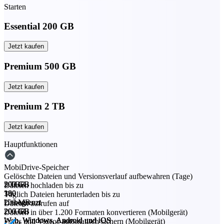
Starten
Essential 200 GB
Jetzt kaufen
Premium 500 GB
Jetzt kaufen
Premium 2 TB
Jetzt kaufen
Hauptfunktionen
MobiDrive-Speicher
Gelöschte Dateien und Versionsverlauf aufbewahren (Tage)
20 GB
200 GB
500 GB
2 TB
Dateien hochladen bis zu
30
180
180
180
Täglich Dateien herunterladen bis zu
200 MB
Unbegrenzt
Unbegrenzt
Unbegrenzt
Dateien aufrufen auf
20 GB
200 GB
200 GB
200 GB
Dateien in über 1.200 Formaten konvertieren (Mobilgerät)
Web, Windows, Android und iOS
Web, Windows, Android und iOS
Web, Windows, Android und iOS
Web, Windows, Android und iOS
Fotos und Videos automatisch sichern (Mobilgerät)