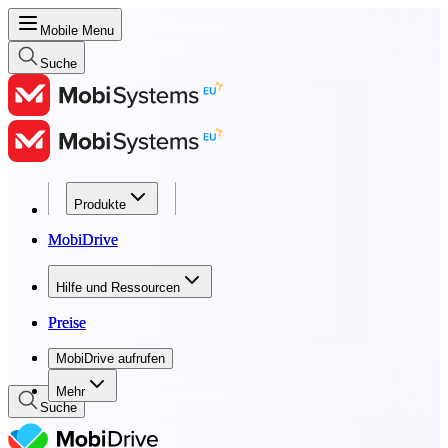
Mobile Menu
Suche
Produkte
Produkte
MobiDrive
MobiDrive
Hilfe und Ressourcen
Hilfe und Ressourcen
Preise
Preise
MobiDrive aufrufen
MobiDrive aufrufen
Mehr
Suche