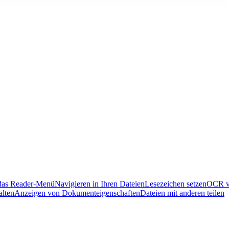
 das Reader-Menü
Navigieren in Ihren Dateien
Lesezeichen setzen
OCR v
lten
Anzeigen von Dokumenteigenschaften
Dateien mit anderen teilen