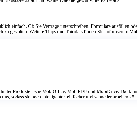
ten Maustaste darauf und wählen Sie die gewünschte Farbe aus.
lich einfach. Ob Sie Verträge unterschreiben, Formulare ausfüllen od
ich zu gestalten. Weitere Tipps und Tutorials finden Sie auf unserem
2001 hinter Produkten wie MobiOffice, MobiPDF und MobiDrive. Dank un
ns, sodass sie noch intelligenter, einfacher und schneller arbeiten kö