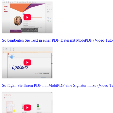
So bearbeiten Sie Text in einer PDF-Datei mit MobiPDF (Video-Tutor
So fügen Sie Ihrem PDF mit MobiPDF eine Signatur hinzu (Video-Tut