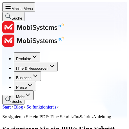
Mobile Menu
Suche
Produkte
Produkte
Hilfe & Ressourcen
Hilfe & Ressourcen
Business
Business
Preise
Preise
Mehr
Suche
Start
Blog
So funktioniert's
So signieren Sie ein PDF: Eine Schritt-für-Schritt-Anleitung
So signieren Sie ein PDF: Eine Schritt-