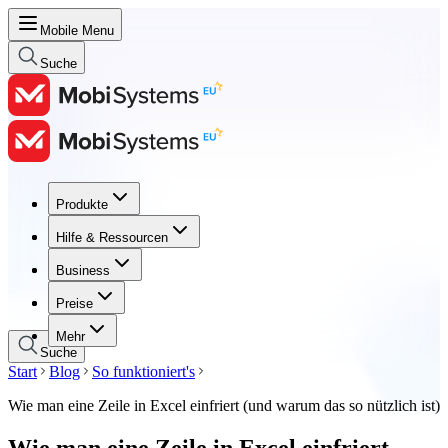
Mobile Menu
Suche
Produkte
Produkte
Hilfe & Ressourcen
Hilfe & Ressourcen
Business
Business
Preise
Preise
Mehr
Suche
Start
Blog
So funktioniert's
Wie man eine Zeile in Excel einfriert (und warum das so nützlich ist)
Wie man eine Zeile in Excel einfriert