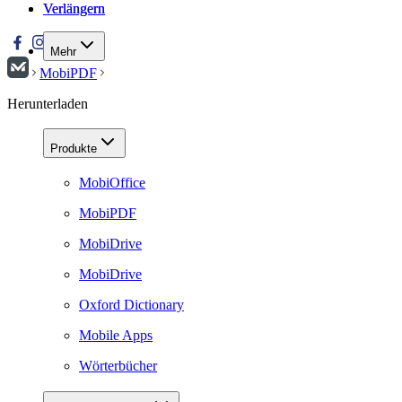
Verlängern
Verlängern
Mehr
MobiPDF
Herunterladen
Produkte
MobiOffice
MobiPDF
MobiDrive
MobiDrive
Oxford Dictionary
Mobile Apps
Wörterbücher