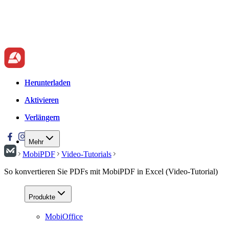
Herunterladen
Herunterladen
Aktivieren
Aktivieren
Verlängern
Verlängern
Mehr
MobiPDF
Video-Tutorials
So konvertieren Sie PDFs mit MobiPDF in Excel (Video-Tutorial)
Produkte
MobiOffice