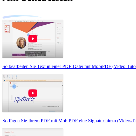
So bearbeiten Sie Text in einer PDF-Datei mit MobiPDF (Video-Tutor
So fügen Sie Ihrem PDF mit MobiPDF eine Signatur hinzu (Video-Tut