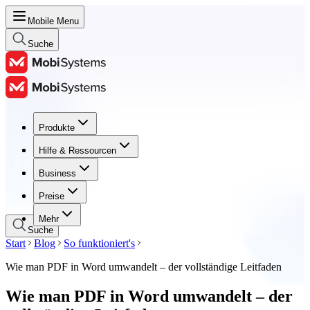
Mobile Menu
Suche
Produkte
Produkte
Hilfe & Ressourcen
Hilfe & Ressourcen
Business
Business
Preise
Preise
Mehr
Suche
Start
Blog
So funktioniert's
Wie man PDF in Word umwandelt – der vollständige Leitfaden
Wie man PDF in Word umwandelt – der