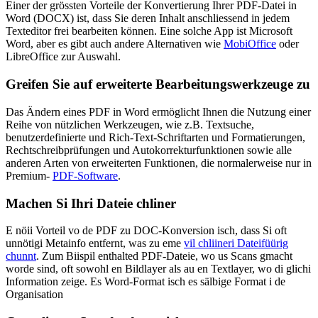
Einer der grössten Vorteile der Konvertierung Ihrer PDF-Datei in
Word (DOCX) ist, dass Sie deren Inhalt anschliessend in jedem
Texteditor frei bearbeiten können. Eine solche App ist Microsoft
Word, aber es gibt auch andere Alternativen wie
MobiOffice
oder
LibreOffice zur Auswahl.
Greifen Sie auf erweiterte Bearbeitungswerkzeuge zu
Das Ändern eines PDF in Word ermöglicht Ihnen die Nutzung einer
Reihe von nützlichen Werkzeugen, wie z.B. Textsuche,
benutzerdefinierte und Rich-Text-Schriftarten und Formatierungen,
Rechtschreibprüfungen und Autokorrekturfunktionen sowie alle
anderen Arten von erweiterten Funktionen, die normalerweise nur in
Premium-
PDF-Software
.
Machen Si Ihri Dateie chliner
E nöii Vorteil vo de PDF zu DOC-Konversion isch, dass Si oft
unnötigi Metainfo entfernt, was zu eme
vil chliineri Dateifüürig
chunnt
. Zum Biispil enthalted PDF-Dateie, wo us Scans gmacht
worde sind, oft sowohl en Bildlayer als au en Textlayer, wo di glichi
Information zeige. Es Word-Format isch es sälbige Format i de
Organisation