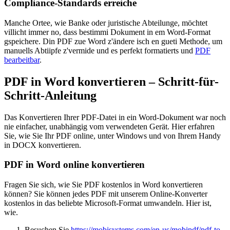
Compliance-Standards erreiche
Manche Ortee, wie Banke oder juristische Abteilunge, möchtet
villicht immer no, dass bestimmi Dokument in em Word-Format
gspeichere. Din PDF zue Word z'ändere isch en gueti Methode, um
manuells Abtiipfe z'vermide und es perfekt formatierts und
PDF
bearbeitbar
.
PDF in Word konvertieren – Schritt-für-
Schritt-Anleitung
Das Konvertieren Ihrer PDF-Datei in ein Word-Dokument war noch
nie einfacher, unabhängig vom verwendeten Gerät. Hier erfahren
Sie, wie Sie Ihr PDF online, unter Windows und von Ihrem Handy
in DOCX konvertieren.
PDF in Word online konvertieren
Fragen Sie sich, wie Sie PDF kostenlos in Word konvertieren
können? Sie können jedes PDF mit unserem Online-Konverter
kostenlos in das beliebte Microsoft-Format umwandeln. Hier ist,
wie.
Besuchen Sie
https://mobisystems.com/en-us/mobipdf/pdf-to-