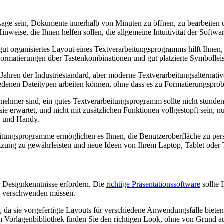
 Lage sein, Dokumente innerhalb von Minuten zu öffnen, zu bearbeiten u
nweise, die Ihnen helfen sollen, die allgemeine Intuitivität der Softwar
, gut organisiertes Layout eines Textverarbeitungsprogramms hilft Ihnen
Formatierungen über Tastenkombinationen und gut platzierte Symbolleis
it Jahren der Industriestandard, aber moderne Textverarbeitungsalterna
chiedenen Dateitypen arbeiten können, ohne dass es zu Formatierungspr
ernehmer sind, ein gutes Textverarbeitungsprogramm sollte nicht stunde
sie erwartet, und nicht mit zusätzlichen Funktionen vollgestopft sein, 
p und Handy.
eitungsprogramme ermöglichen es Ihnen, die Benutzeroberfläche zu per
tzung zu gewährleisten und neue Ideen von Ihrem Laptop, Tablet oder T
er Designkenntnisse erfordern. Die
richtige Präsentationssoftware
sollte 
en verschwenden müssen.
it, da sie vorgefertigte Layouts für verschiedene Anwendungsfälle biet
 Vorlagenbibliothek finden Sie den richtigen Look, ohne von Grund a