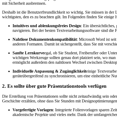
mit Sicherheit ausbremsen.
Deshalb ist die Benutzerfreundlichkeit so wichtig. Sie müssen in der
wichtigsten, den es zu beachten gilt. Im Folgenden finden Sie einige Hi
Intuitives und ablenkungsfreies Design
: Ein übersichtliches
navigieren. Bei der besten Textverarbeitungssoftware sind die 
Nahtlose Dokumentenkompatibilität
: Microsoft Word ist se
anderen Formaten. Damit ist sichergestellt, dass Sie mit vers
Sanfte Lernkurve
egal, ob Sie Student, Freiberufler oder Unt
wichtigen Werkzeuge sollten genau dort platziert sein, wo man 
ermöglicht außerdem den nahtlosen Wechsel zwischen Deskto
Individuelle Anpassung & Zugänglichkeit
einige Textverarb
geräteübergreifend zu synchronisieren, um eine einheitliche Nu
2. Es sollte über gute Präsentationstools verfügen
Die Erstellung von Präsentationen sollte nicht zeitaufwändig sein od
Geschichte erzählen, ohne dass Sie Stunden mit Designoptimierung
Vorgefertigte Vorlagen
: Integrierte Folienvorlagen sparen Ze
akademische Projekte und vieles mehr. Dank der umfangreichen