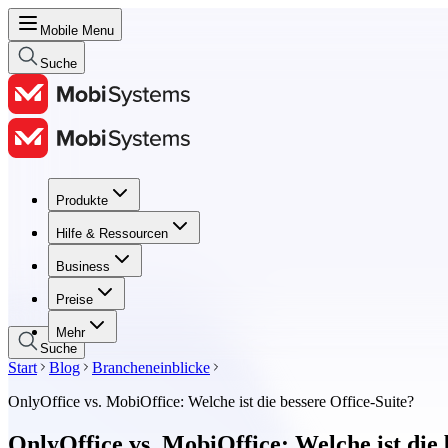
Mobile Menu
Suche
Produkte
Produkte
Hilfe & Ressourcen
Hilfe & Ressourcen
Business
Business
Preise
Preise
Mehr
Suche
Start
Blog
Brancheneinblicke
OnlyOffice vs. MobiOffice: Welche ist die bessere Office-Suite?
OnlyOffice vs. MobiOffice: Welche ist die 