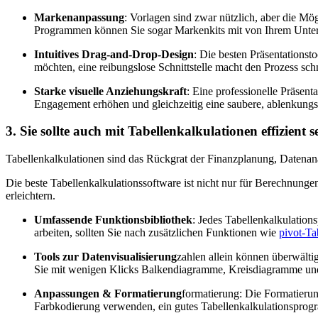
Markenanpassung
: Vorlagen sind zwar nützlich, aber die Mög
Programmen können Sie sogar Markenkits mit von Ihrem Untern
Intuitives Drag-and-Drop-Design
: Die besten Präsentations
möchten, eine reibungslose Schnittstelle macht den Prozess schne
Starke visuelle Anziehungskraft
: Eine professionelle Präse
Engagement erhöhen und gleichzeitig eine saubere, ablenkungsf
3. Sie sollte auch mit Tabellenkalkulationen effizient s
Tabellenkalkulationen sind das Rückgrat der Finanzplanung, Datenana
Die beste Tabellenkalkulationssoftware ist nicht nur für Berechnungen 
erleichtern.
Umfassende Funktionsbibliothek
: Jedes Tabellenkalkulat
arbeiten, sollten Sie nach zusätzlichen Funktionen wie
pivot-Ta
Tools zur Datenvisualisierung
zahlen allein können überwälti
Sie mit wenigen Klicks Balkendiagramme, Kreisdiagramme und a
Anpassungen & Formatierung
formatierung: Die Formatierun
Farbkodierung verwenden, ein gutes Tabellenkalkulationsprogram