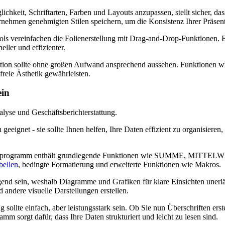
lichkeit, Schriftarten, Farben und Layouts anzupassen, stellt sicher, da
ehmen genehmigten Stilen speichern, um die Konsistenz Ihrer Präsent
tools vereinfachen die Folienerstellung mit Drag-and-Drop-Funktionen. 
ller und effizienter.
ntation sollte ohne großen Aufwand ansprechend aussehen. Funktionen
reie Ästhetik gewährleisten.
ein
lyse und Geschäftsberichterstattung.
geeignet - sie sollte Ihnen helfen, Ihre Daten effizient zu organisiere
ionsprogramm enthält grundlegende Funktionen wie SUMME, MITTE
bellen
, bedingte Formatierung und erweiterte Funktionen wie Makros.
gend sein, weshalb Diagramme und Grafiken für klare Einsichten unerl
ndere visuelle Darstellungen erstellen.
g sollte einfach, aber leistungsstark sein. Ob Sie nun Überschriften e
m sorgt dafür, dass Ihre Daten strukturiert und leicht zu lesen sind.