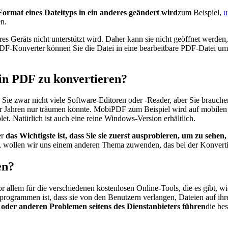
Format eines Dateityps in ein anderes geändert wird
zum Beispiel,
u
en.
s Geräts nicht unterstützt wird. Daher kann sie nicht geöffnet werden,
m PDF-Konverter können Sie die Datei in eine bearbeitbare PDF-Datei
in PDF zu konvertieren?
 Sie zwar nicht viele Software-Editoren oder -Reader, aber Sie brauch
r Jahren nur träumen konnte. MobiPDF zum Beispiel wird auf mobilen G
. Natürlich ist auch eine reine Windows-Version erhältlich.
er
das Wichtigste ist, dass Sie sie zuerst ausprobieren, um zu sehen
st, wollen wir uns einem anderen Thema zuwenden, das bei der Konver
en?
or allem für die verschiedenen kostenlosen Online-Tools, die es gibt, w
grammen ist, dass sie von den Benutzern verlangen, Dateien auf ihre S
oder anderen Problemen seitens des Dienstanbieters führen
die be