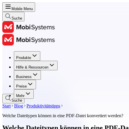
Mobile Menu
Suche
Produkte
Produkte
Hilfe & Ressourcen
Hilfe & Ressourcen
Business
Business
Preise
Preise
Mehr
Suche
Start
Blog
Produktivitätstipps
Welche Dateitypen können in eine PDF-Datei konvertiert werden?
Welche Dateitypen können in eine PDF-Dat