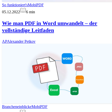
So funktioniert's
MobiPDF
05.12.2022
6
min
Wie man PDF in Word umwandelt – der
vollständige Leitfaden
AP
Alexander Petkov
Brancheneinblicke
MobiPDF