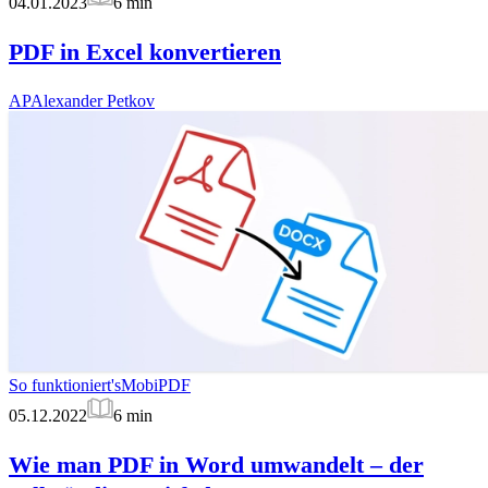
04.01.2023
6
min
PDF in Excel konvertieren
AP
Alexander Petkov
So funktioniert's
MobiPDF
05.12.2022
6
min
Wie man PDF in Word umwandelt – der