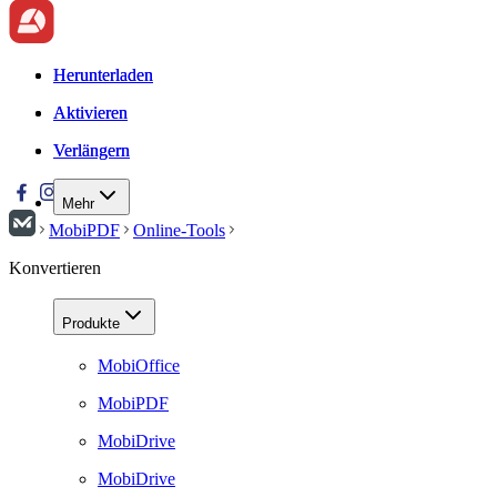
Herunterladen
Herunterladen
Aktivieren
Aktivieren
Verlängern
Verlängern
Mehr
MobiPDF
Online-Tools
Konvertieren
Produkte
MobiOffice
MobiPDF
MobiDrive
MobiDrive