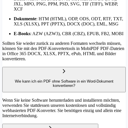
JXL, MPO, PNG, PPM, PSD, SVG, TIF (TIFF), WEBP,
XCF
Dokumente
: HTM (HTML), ODP, ODS, ODT, RTF, TXT,
XLS (XLSX), PPT (PPTX), DOCX (DOC), EML, MSG
E-Books
: AZW (AZW3), CBR (CBZ), EPUB, FB2, MOBI
Sollten Sie wieder zurück zu anderen Formaten wechseln müssen,
können Sie mit den PDF-Konvertertools in MobiPDF PDF-Dateien
in Office 365 DOCX, XLSX, PPTX, ePub, HTML und Bilder
konvertieren.
Wie kann ich ein PDF ohne Software in ein Word-Dokument
konvertieren?
Wenn Sie keine Software herunterladen und installieren möchten,
verwenden Sie stattdessen unseren kostenlosen und vollständig
webbasierten PDF-Konverter. Sie benötigen einzig und allein eine
Internetverbindung.