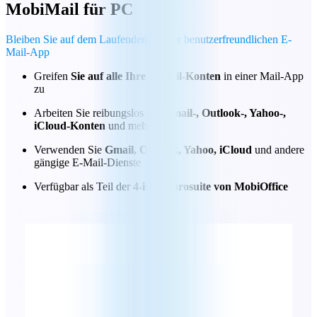
MobiMail
für PC
Bleiben Sie auf dem Laufenden mit der benutzerfreundlichen E-
Mail-App
Greifen
Sie auf alle Ihre E-Mail-Konten
in einer Mail-App
zu
Arbeiten Sie reibungslos mit
Gmail-, Outlook-, Yahoo-,
iCloud-Konten
und mehr
Verwenden Sie
Gmail, Outlook, Yahoo, iCloud
und andere
gängige E-Mail-Dienste
Verfügbar als Teil der
4-in-1-Bürosuite von MobiOffice