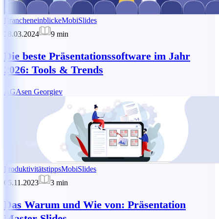
Brancheneinblicke
MobiSlides
28.03.2024
9
min
Die beste Präsentationssoftware im Jahr
2026: Tools & Trends
AG
Asen Georgiev
Produktivitätstipps
MobiSlides
05.11.2023
3
min
Das Warum und Wie von: Präsentation
Master Slides