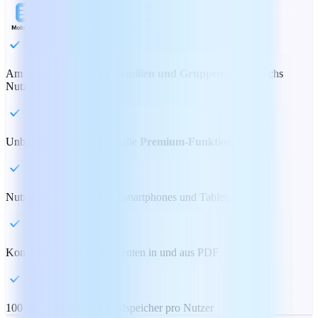
Am besten geeignet für
Familien und Gruppen
(bis zu sechs
Nutzer)
Unbegrenzter Zugriff auf alle
Premium-Funktionen
Nutzung auf PCs, Macs, Smartphones und Tablets
Konvertieren von Dokumenten in und aus PDF
100 GB MobiDrive-Cloudspeicher pro Nutzer