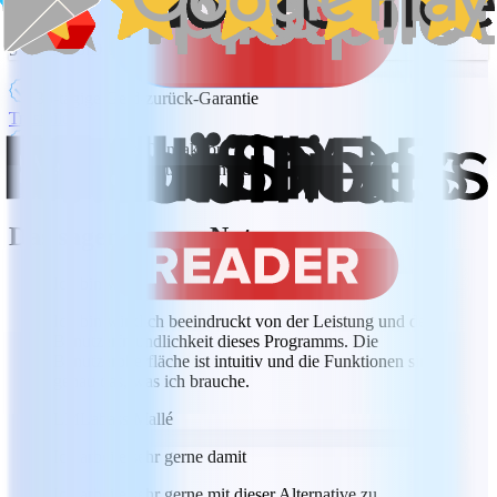
5 GB MobiDrive-Cloudspeicher
30-tägige Geld-zurück-Garantie
Trustpilot
100 % sichere Transaktion
Don't see a plan that fits your needs?
Pläne und Preise anzeigen
Das sagen unsere Nutzer
Ich bin wirklich beeindruckt
Ich bin wirklich beeindruckt von der Leistung und der
Benutzerfreundlichkeit dieses Programms. Die
Benutzeroberfläche ist intuitiv und die Funktionen sind
genau das, was ich brauche.
LM
Labass Mallé
Ich arbeite sehr gerne damit
Ich arbeite sehr gerne mit dieser Alternative zu