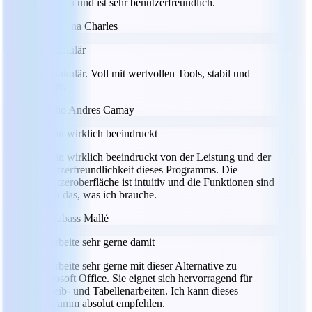
Optionen und ist sehr benutzerfreundlich.
MC
Milena Charles
Spektakulär
Spektakulär. Voll mit wertvollen Tools, stabil und
intuitiv.
JC
Julio Andres Camay
Ich bin wirklich beeindruckt
Ich bin wirklich beeindruckt von der Leistung und der
Benutzerfreundlichkeit dieses Programms. Die
Benutzeroberfläche ist intuitiv und die Funktionen sind
genau das, was ich brauche.
LM
Labass Mallé
Ich arbeite sehr gerne damit
Ich arbeite sehr gerne mit dieser Alternative zu
Microsoft Office. Sie eignet sich hervorragend für
Schreib- und Tabellenarbeiten. Ich kann dieses
Programm absolut empfehlen.