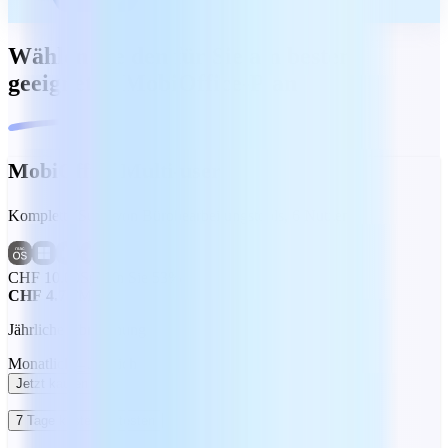
Wählen Sie den für Sie am besten
geeigneten MobiOffice-Plan
MobiOffice Multi-user
Komplette Suite von Bürobearbeitungstools, 6 Nutzer
CHF 10.00
Sparen Sie 53%
CHF 4.73
/Monat
Jährliche Abrechnung
Monatlich
Jährlich
Jetzt kaufen
7 Tage kostenlos testen