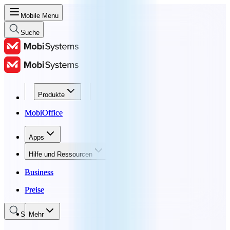
Mobile Menu
Suche
Produkte
Produkte
MobiOffice
MobiOffice
Apps
Apps
Hilfe und Ressourcen
Hilfe und Ressourcen
Business
Business
Preise
Preise
Suche
Mehr