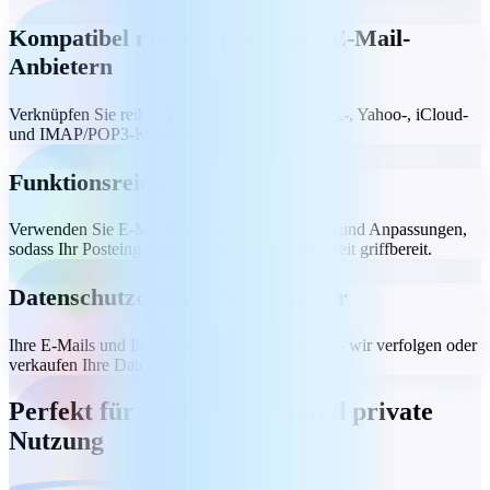
Kompatibel mit allen gängigen E-Mail-
Anbietern
Verknüpfen Sie reibungslos mit Gmail-, Outlook-, Yahoo-, iCloud-
und IMAP/POP3-Konten.
Funktionsreich
Verwenden Sie E-Mail-Tools, intelligente Filter und Anpassungen,
sodass Ihr Posteingang stets effizient ist – jederzeit griffbereit.
Datenschutzorientiert und sicher
Ihre E-Mails und Ihr Terminplan bleiben privat – wir verfolgen oder
verkaufen Ihre Daten niemals.
Perfekt für die berufliche und private
Nutzung