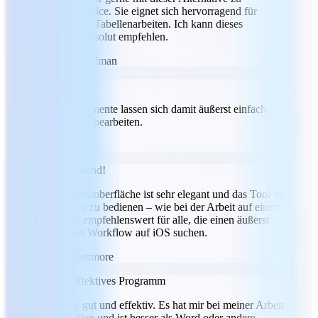
Microsoft Office. Sie eignet sich hervorragend für
Schreib- und Tabellenarbeiten. Ich kann dieses
Programm absolut empfehlen.
RH
Ryan Hoffman
Total einfach
Meine Dokumente lassen sich damit äußerst einfach
erstellen und bearbeiten.
JJ
Jeff Jacobs
Beeindruckend!
Die Benutzeroberfläche ist sehr elegant und das Tool ist
sehr intuitiv zu bedienen – wie bei der Arbeit auf einem
Mac. Sehr empfehlenswert für alle, die einen äußerst
optimierten Workflow auf iOS suchen.
PG
Paul Gettmore
Äußerst effektives Programm
Es ist sehr gut und effektiv. Es hat mir bei meiner Arbeit
sehr geholfen und ist besser als Word oder andere