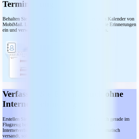
Terminierung
Behalten Sie stets den Überblick mit dem integrierten Kalender von
MobiMail. Legen Sie Veranstaltungen fest, richten Sie Erinnerungen
ein und verwalten Sie die Anwesenheit ganz mühelos.
Verfassen Sie E-Mails auch ohne
Internetverbindung
Erstellen Sie E-Mails offline – ganz gleich, ob Sie sich gerade im
Flugzeug befinden oder aus anderen Gründen keine
Internetverbindung haben. Ihre E-Mails werden automatisch
versandt, sobald Sie wieder online sind.