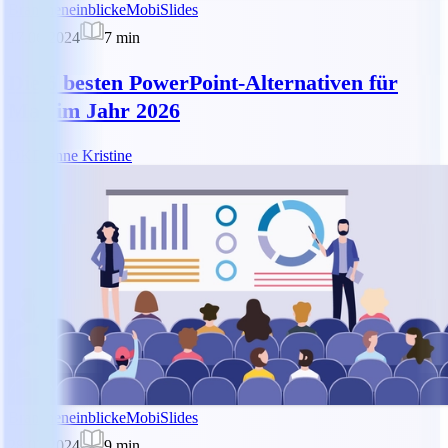
Brancheneinblicke
MobiSlides
17.06.2024
7
min
Die 6 besten PowerPoint-Alternativen für
Mac im Jahr 2026
DK
Dianne Kristine
Brancheneinblicke
MobiSlides
28.03.2024
9
min