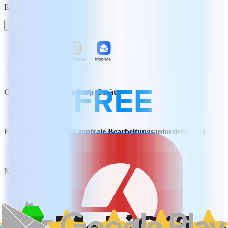
Einmaliger Kauf
Jetzt kaufen
Gebunden an ein Desktop-Gerät
Eine Zahlung ideal für
zentrale Bearbeitungsanforderungen
Nutzung auf PC oder Mac
Konvertieren von Dokumenten in und aus PDF