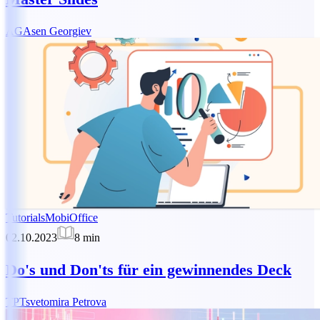
AG
Asen Georgiev
Tutorials
MobiOffice
02.10.2023
8
min
Do's und Don'ts für ein gewinnendes Deck
TP
Tsvetomira Petrova