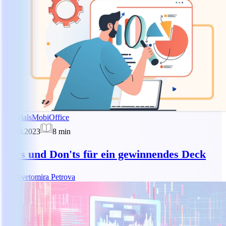
Tutorials
MobiOffice
02.10.2023
8
min
Do's und Don'ts für ein gewinnendes Deck
TP
Tsvetomira Petrova