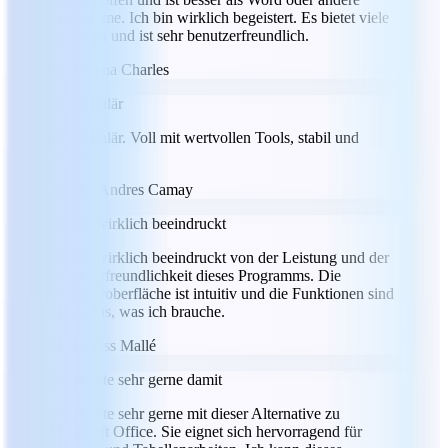
Programme. Ich bin wirklich begeistert. Es bietet viele
Optionen und ist sehr benutzerfreundlich.
MC
Milena Charles
Spektakulär
Spektakulär. Voll mit wertvollen Tools, stabil und
intuitiv.
JC
Julio Andres Camay
Ich bin wirklich beeindruckt
Ich bin wirklich beeindruckt von der Leistung und der
Benutzerfreundlichkeit dieses Programms. Die
Benutzeroberfläche ist intuitiv und die Funktionen sind
genau das, was ich brauche.
LM
Labass Mallé
Ich arbeite sehr gerne damit
Ich arbeite sehr gerne mit dieser Alternative zu
Microsoft Office. Sie eignet sich hervorragend für