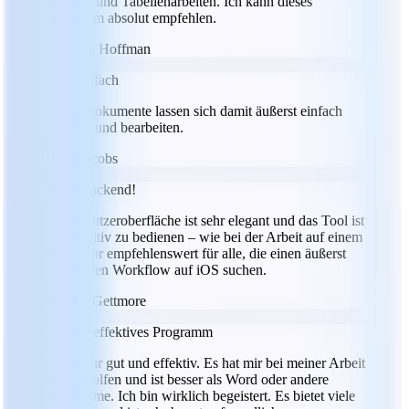
Schreib- und Tabellenarbeiten. Ich kann dieses
Programm absolut empfehlen.
RH
Ryan Hoffman
Total einfach
Meine Dokumente lassen sich damit äußerst einfach
erstellen und bearbeiten.
JJ
Jeff Jacobs
Beeindruckend!
Die Benutzeroberfläche ist sehr elegant und das Tool ist
sehr intuitiv zu bedienen – wie bei der Arbeit auf einem
Mac. Sehr empfehlenswert für alle, die einen äußerst
optimierten Workflow auf iOS suchen.
PG
Paul Gettmore
Äußerst effektives Programm
Es ist sehr gut und effektiv. Es hat mir bei meiner Arbeit
sehr geholfen und ist besser als Word oder andere
Programme. Ich bin wirklich begeistert. Es bietet viele