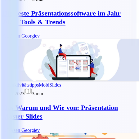
Die beste Präsentationssoftware im Jahr
2026: Tools & Trends
AG
Asen Georgiev
Produktivitätstipps
MobiSlides
05.11.2023
3
min
Das Warum und Wie von: Präsentation
Master Slides
AG
Asen Georgiev