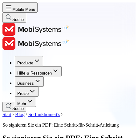
Mobile Menu
Suche
Produkte
Produkte
Hilfe & Ressourcen
Hilfe & Ressourcen
Business
Business
Preise
Preise
Mehr
Suche
Start
Blog
So funktioniert's
So signieren Sie ein PDF: Eine Schritt-für-Schritt-Anleitung
So signieren Sie ein PDF: Eine Schritt-