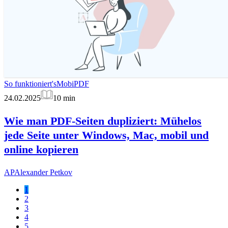
So funktioniert's
MobiPDF
24.02.2025
10
min
Wie man PDF-Seiten dupliziert: Mühelos
jede Seite unter Windows, Mac, mobil und
online kopieren
AP
Alexander Petkov
1
2
3
4
5