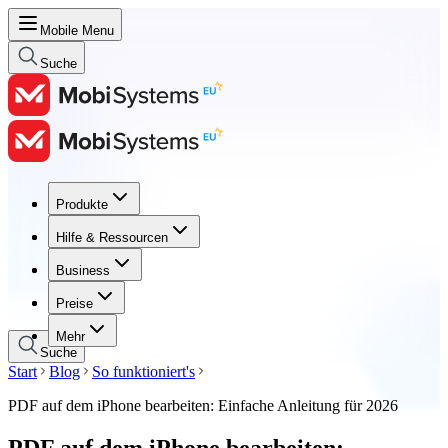
Mobile Menu
Suche
Produkte
Produkte
Hilfe & Ressourcen
Hilfe & Ressourcen
Business
Business
Preise
Preise
Mehr
Suche
Start
Blog
So funktioniert's
PDF auf dem iPhone bearbeiten: Einfache Anleitung für 2026
PDF auf dem iPhone bearbeiten: