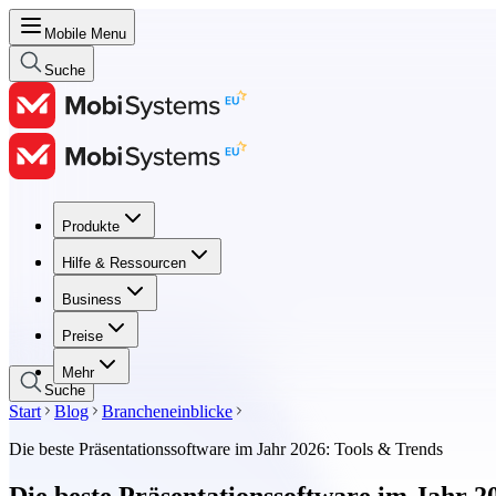
Mobile Menu
Suche
Produkte
Produkte
Hilfe & Ressourcen
Hilfe & Ressourcen
Business
Business
Preise
Preise
Mehr
Suche
Start
Blog
Brancheneinblicke
Die beste Präsentationssoftware im Jahr 2026: Tools & Trends
Die beste Präsentationssoftware im Jahr 2