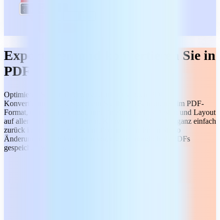
Exportieren und konvertieren Sie in
PDF
Optimieren Sie Ihren Arbeitsablauf mit soliden PDF-
Konvertierungstools. Speichern Sie Ihre Präsentationen im PDF-
Format, um sie zu schützen und ein einheitliches Design und Layout
auf allen Geräten zu bewahren. Konvertieren Sie PDFs ganz einfach
zurück in bearbeitbare Präsentationen und nehmen Sie so
Änderungen an Dokumenten vor, die ursprünglich als PDFs
gespeichert wurden.