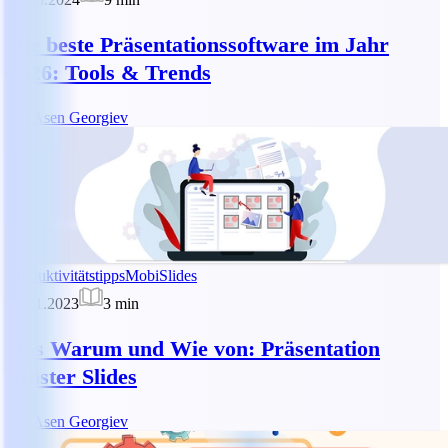
Die beste Präsentationssoftware im Jahr
2026: Tools & Trends
AG
Asen Georgiev
Produktivitätstipps
MobiSlides
05.11.2023
3
min
Das Warum und Wie von: Präsentation
Master Slides
AG
Asen Georgiev