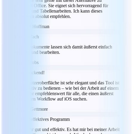
Ich arbeite sehr gerne mit dieser Alternative zu
Microsoft Office. Sie eignet sich hervorragend für
Schreib- und Tabellenarbeiten. Ich kann dieses
Programm absolut empfehlen.
RH
Ryan Hoffman
Total einfach
Meine Dokumente lassen sich damit äußerst einfach
erstellen und bearbeiten.
JJ
Jeff Jacobs
Beeindruckend!
Die Benutzeroberfläche ist sehr elegant und das Tool ist
sehr intuitiv zu bedienen – wie bei der Arbeit auf einem
Mac. Sehr empfehlenswert für alle, die einen äußerst
optimierten Workflow auf iOS suchen.
PG
Paul Gettmore
Äußerst effektives Programm
Es ist sehr gut und effektiv. Es hat mir bei meiner Arbeit