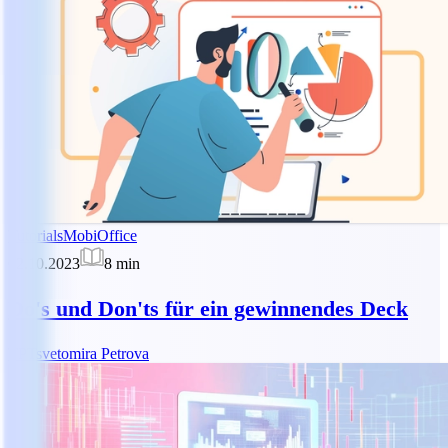
Tutorials
MobiOffice
02.10.2023
8
min
Do's und Don'ts für ein gewinnendes Deck
TP
Tsvetomira Petrova