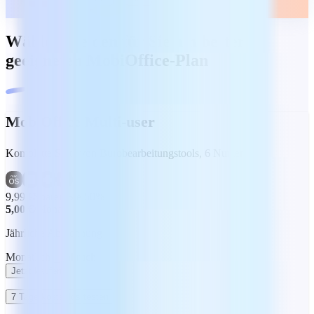
Wählen Sie den für Sie am besten
geeigneten MobiOffice-Plan
MobiOffice Multi-user
Komplette Suite von Bürobearbeitungstools, 6 Nutzer
9,99 €
Sparen Sie 50%
5,00 €
/Monat
Jährliche Abrechnung
Monatlich
Jährlich
Jetzt kaufen
7 Tage kostenlos testen