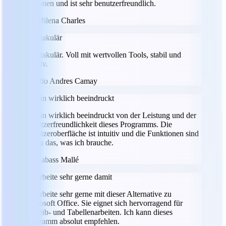
Optionen und ist sehr benutzerfreundlich.
MC
Milena Charles
Spektakulär
Spektakulär. Voll mit wertvollen Tools, stabil und
intuitiv.
JC
Julio Andres Camay
Ich bin wirklich beeindruckt
Ich bin wirklich beeindruckt von der Leistung und der
Benutzerfreundlichkeit dieses Programms. Die
Benutzeroberfläche ist intuitiv und die Funktionen sind
genau das, was ich brauche.
LM
Labass Mallé
Ich arbeite sehr gerne damit
Ich arbeite sehr gerne mit dieser Alternative zu
Microsoft Office. Sie eignet sich hervorragend für
Schreib- und Tabellenarbeiten. Ich kann dieses
Programm absolut empfehlen.