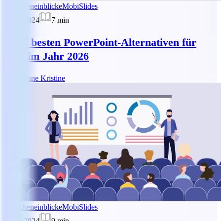
Brancheneinblicke
MobiSlides
17.06.2024
7
min
Die 6 besten PowerPoint-Alternativen für
Mac im Jahr 2026
DK
Dianne Kristine
Brancheneinblicke
MobiSlides
28.03.2024
9
min