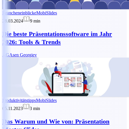
Brancheneinblicke
MobiSlides
28.03.2024
9
min
Die beste Präsentationssoftware im Jahr
2026: Tools & Trends
AG
Asen Georgiev
Produktivitätstipps
MobiSlides
05.11.2023
3
min
Das Warum und Wie von: Präsentation