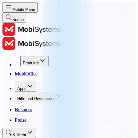
Mobile Menu
Suche
Produkte
Produkte
MobiOffice
MobiOffice
Apps
Apps
Hilfe und Ressourcen
Hilfe und Ressourcen
Business
Business
Preise
Preise
Suche
Mehr