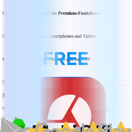
Unbegrenzter Zugriff auf alle
Premium-Funktionen
Nutzung auf PCs, Macs, Smartphones und Tablets
Konvertieren von Dokumenten in und aus PDF
50 GB MobiDrive-Cloudspeicher pro Nutzer
MobiOffice Lifetime
Wesentliche Bürobearbeitungsfunktionen, 1 PC oder Mac
89,99 €