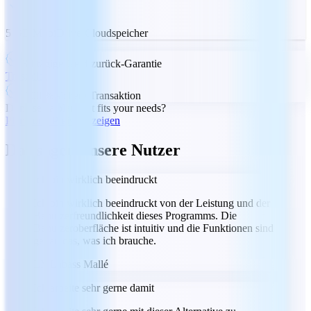
5 GB MobiDrive-Cloudspeicher
30-tägige Geld-zurück-Garantie
Trustpilot
100 % sichere Transaktion
Don't see a plan that fits your needs?
Pläne und Preise anzeigen
Das sagen unsere Nutzer
Ich bin wirklich beeindruckt
Ich bin wirklich beeindruckt von der Leistung und der
Benutzerfreundlichkeit dieses Programms. Die
Benutzeroberfläche ist intuitiv und die Funktionen sind
genau das, was ich brauche.
LM
Labass Mallé
Ich arbeite sehr gerne damit