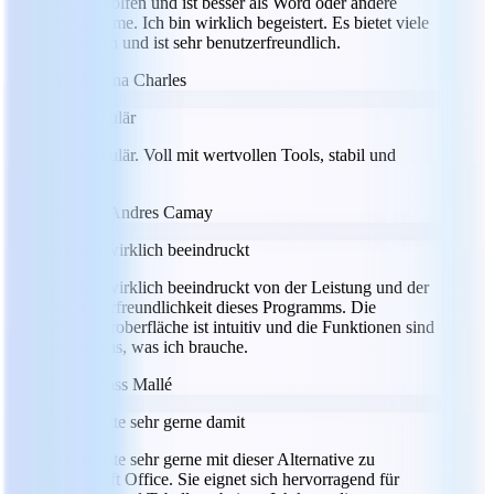
sehr geholfen und ist besser als Word oder andere
Programme. Ich bin wirklich begeistert. Es bietet viele
Optionen und ist sehr benutzerfreundlich.
MC
Milena Charles
Spektakulär
Spektakulär. Voll mit wertvollen Tools, stabil und
intuitiv.
JC
Julio Andres Camay
Ich bin wirklich beeindruckt
Ich bin wirklich beeindruckt von der Leistung und der
Benutzerfreundlichkeit dieses Programms. Die
Benutzeroberfläche ist intuitiv und die Funktionen sind
genau das, was ich brauche.
LM
Labass Mallé
Ich arbeite sehr gerne damit
Ich arbeite sehr gerne mit dieser Alternative zu
Microsoft Office. Sie eignet sich hervorragend für