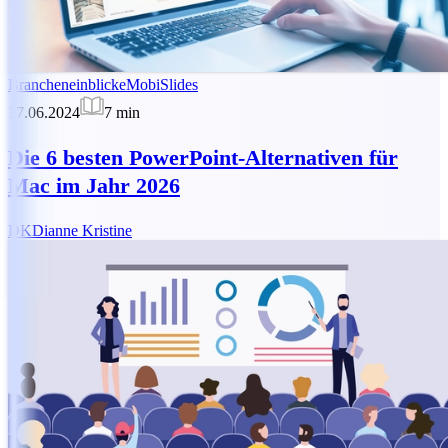
Brancheneinblicke
MobiSlides
17.06.2024
7
min
Die 6 besten PowerPoint-Alternativen für
Mac im Jahr 2026
DK
Dianne Kristine