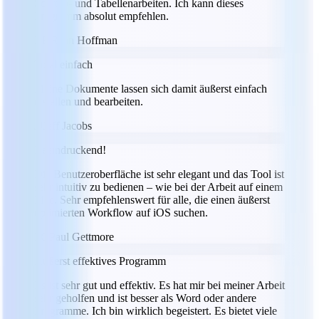
Schreib- und Tabellenarbeiten. Ich kann dieses
Programm absolut empfehlen.
RH
Ryan Hoffman
Total einfach
Meine Dokumente lassen sich damit äußerst einfach
erstellen und bearbeiten.
JJ
Jeff Jacobs
Beeindruckend!
Die Benutzeroberfläche ist sehr elegant und das Tool ist
sehr intuitiv zu bedienen – wie bei der Arbeit auf einem
Mac. Sehr empfehlenswert für alle, die einen äußerst
optimierten Workflow auf iOS suchen.
PG
Paul Gettmore
Äußerst effektives Programm
Es ist sehr gut und effektiv. Es hat mir bei meiner Arbeit
sehr geholfen und ist besser als Word oder andere
Programme. Ich bin wirklich begeistert. Es bietet viele