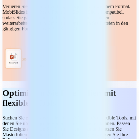
Verlieren Sie nie den Überblick, ganz gleich, in welchem Format.
MobiSlides ist mit PowerPoint und Google Slides kompatibel,
sodass Sie ganz einfach an Ihren vorhandenen Dateien
weiterarbeiten können. Öffnen und speichern Sie Dateien in den
gängigen Formaten, wie PPTX und ODP.
Optimieren Sie Ihre Folien mit
flexiblen Tools
Suchen Sie etwas Anspruchsvolleres? Nutzen Sie flexible Tools, mit
denen Sie überzeugende Präsentationen gestalten können. Passen
Sie Designs an, fügen Sie Animationen hinzu und nutzen Sie
Masterfolien für eine einheitliche Gestaltung. Erwecken Sie Ihre