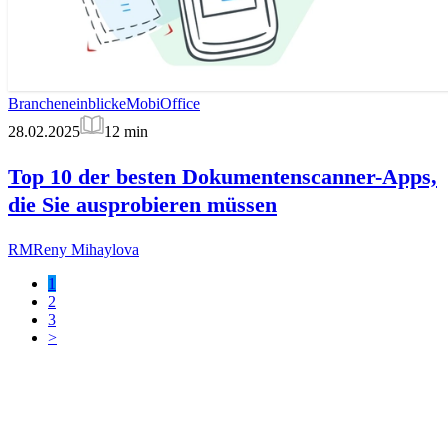
Brancheneinblicke
MobiOffice
28.02.2025
12
min
Top 10 der besten Dokumentenscanner-Apps,
die Sie ausprobieren müssen
RM
Reny Mihaylova
1
2
3
>