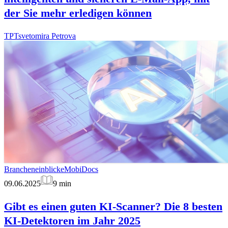
der Sie mehr erledigen können
TP
Tsvetomira Petrova
Brancheneinblicke
MobiDocs
09.06.2025
9
min
Gibt es einen guten KI-Scanner? Die 8 besten
KI-Detektoren im Jahr 2025