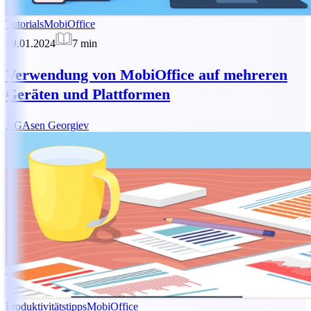
Tutorials
MobiOffice
19.01.2024
7
min
Verwendung von MobiOffice auf mehreren
Geräten und Plattformen
AG
Asen Georgiev
Produktivitätstipps
MobiOffice