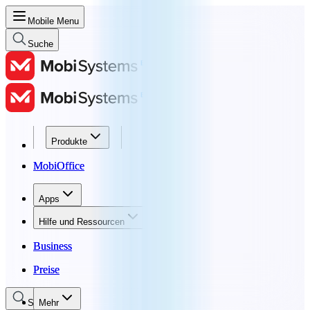
Mobile Menu
Suche
Produkte
Produkte
MobiOffice
MobiOffice
Apps
Apps
Hilfe und Ressourcen
Hilfe und Ressourcen
Business
Business
Preise
Preise
Suche
Mehr