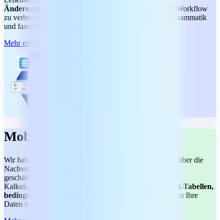
Änderungsverfolgung und Kommentare,
um deinen Workflow
zu verbessern. Überarbeite deinen Text, korrigiere die Grammatik
und fasse Inhalte mit nur wenigen Klicks zusammen.
Mehr erfahren
MobiSheets
Wir haben die perfekte Lösung für die Budgeterstellung über die
Nachverfolgung von Kosten bis hin zur Optimierung der
geschäftlichen Datenanalyse. Verwenden Sie einfache
Kalkulationstabellen oder tauchen Sie tiefer ein mit
Pivot-Tabellen,
bedingter Formatierung und Diagrammerstellung
, um Ihre
Daten in umsetzbare Erkenntnisse zu verwandeln.