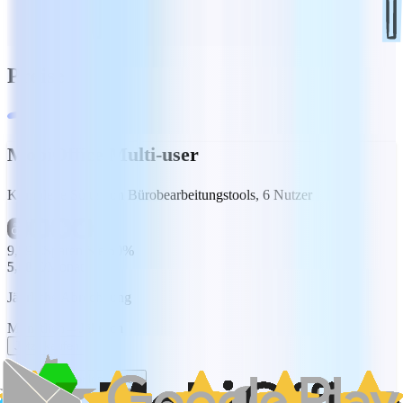
Preise
MobiOffice Multi-user
Komplette Suite von Bürobearbeitungstools, 6 Nutzer
9,99 €
Sparen Sie 50%
5,00 €
/Monat
Jährliche Abrechnung
Monatlich
Jährlich
Jetzt kaufen
7 Tage kostenlos testen