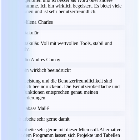
sehr geholfen und ist besser als Word oder andere
Programme. Ich bin wirklich begeistert. Es bietet viele
Optionen und ist sehr benutzerfreundlich.
MC
Milena Charles
Spektakulär
Spektakulär. Voll mit wertvollen Tools, stabil und
intuitiv.
JC
Julio Andres Camay
Ich bin wirklich beeindruckt
Die Leistung und die Benutzerfreundlichkeit sind
wirklich beeindruckend. Die Benutzeroberfläche und
die Funktionen entsprechen genau meinen
Anforderungen.
LM
Labass Mallé
Ich arbeite sehr gerne damit
Ich arbeite sehr gerne mit dieser Microsoft-Alternative.
Mit dem Programm lassen sich Projekte und Tabellen