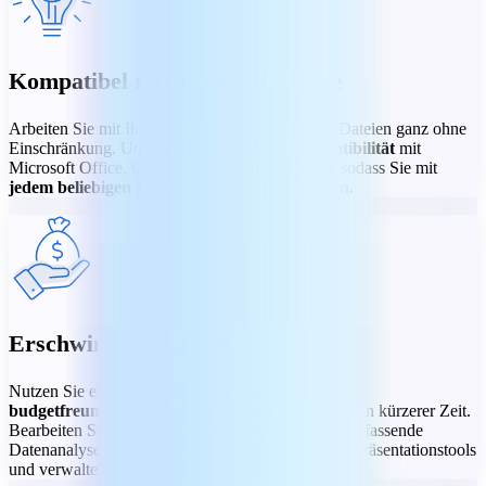
Kompatibel mit Microsoft Office
Arbeiten Sie mit Ihren früheren wie auch neuen Dateien ganz ohne
Einschränkung. Unsere Bürosuite
bietet Kompatibilität
mit
Microsoft Office, OpenOffice, iWork und mehr, sodass Sie mit
jedem beliebigen Dateiformat arbeiten können.
Erschwinglich für alle
Nutzen Sie eine vollständige Bürosuite zu einem
budgetfreundlichen Preis
und erledigen Sie mehr in kürzerer Zeit.
Bearbeiten Sie beliebige Dokumente, führen Sie umfassende
Datenanalysen durch, verwenden Sie dynamische Präsentationstools
und verwalten Sie E-Mails und Besprechungen.