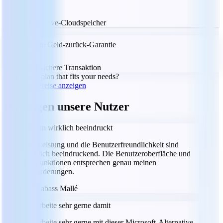
5 GB MobiDrive-Cloudspeicher
30-tägige Geld-zurück-Garantie
Trustpilot
100 % sichere Transaktion
Don't see a plan that fits your needs?
Pläne und Preise anzeigen
Das sagen unsere Nutzer
Ich bin wirklich beeindruckt
Die Leistung und die Benutzerfreundlichkeit sind
wirklich beeindruckend. Die Benutzeroberfläche und
die Funktionen entsprechen genau meinen
Anforderungen.
LM
Labass Mallé
Ich arbeite sehr gerne damit
Ich arbeite sehr gerne mit dieser Microsoft-Alternative.