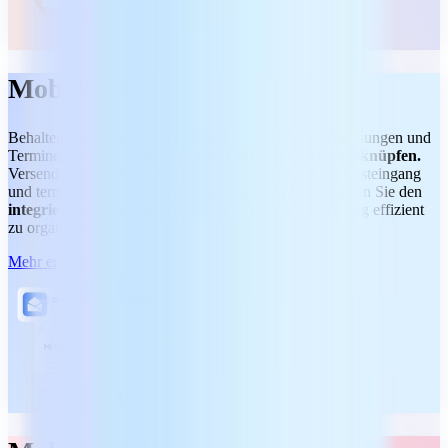
MobiMail
Behalten Sie den Überblick über Ihre E-Mails, Besprechungen und
Termine, indem Sie
mehrere Konten in einer App verknüpfen.
Versenden Sie E-Mails mühelos, verwalten Sie Ihren Posteingang
und terminieren Sie Besprechungen ganz einfach. Nutzen Sie den
integrierten Kalender
und intuitive Tools, um Ihren Tag effizient
zu organisieren.
Mehr erfahren