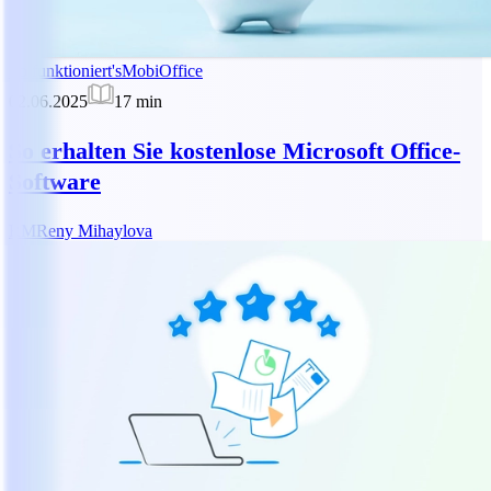
So funktioniert's
MobiOffice
02.06.2025
17
min
So erhalten Sie kostenlose Microsoft Office-
Software
RM
Reny Mihaylova