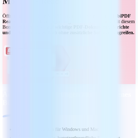
MobiPDF Reader
Öffnen und betrachten Sie PDFs ganz einfach mit dem
MobiPDF
Reader
– der perfekten Ergänzung Ihres Arbeitsablaufs. Mit diesem
Bonustool können Sie
auf wichtige PDF-Dokumente, Berichte
und E-Books ganz einfach ohne zusätzliche Software zugreifen.
Auf Ihre Anforderungen zugeschnittenes
Büropaket
Kostenlos testen für Windows und Mac
Eine umfassende, benutzerfreundliche Bürolösung