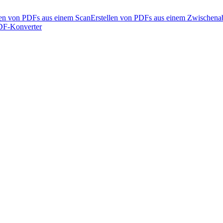
len von PDFs aus einem Scan
Erstellen von PDFs aus einem Zwischena
PDF-Konverter