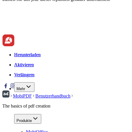
Herunterladen
Herunterladen
Aktivieren
Aktivieren
Verlängern
Verlängern
Mehr
MobiPDF
Benutzerhandbuch
The basics of pdf creation
Produkte
MobiOffice