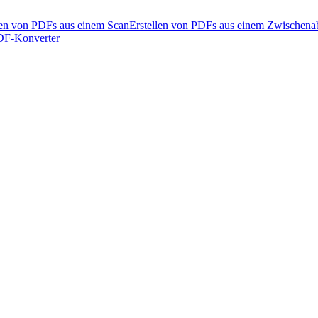
len von PDFs aus einem Scan
Erstellen von PDFs aus einem Zwischena
PDF-Konverter