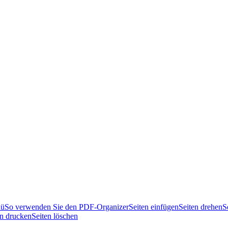
nü
So verwenden Sie den PDF-Organizer
Seiten einfügen
Seiten drehen
S
en drucken
Seiten löschen