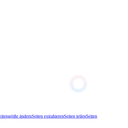
eitengröße ändern
Seiten extrahieren
Seiten teilen
Seiten